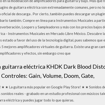
o en la modelación de amplificadores para guitarra y bajo. Más que n
ugins de guitarra eléctrica son extremadamente comunes, pero no los
na oficial de descarga . Por cierto, también puedes descargar un plug
barlo también. Compre en línea para Instrumentos Musicales a partir
everberación, Loopers y Sampleadores y más con los precios bajos de
rica - Instrumentos Musicales en Mercado Libre México. Descubre la
estado a favor del uso de la tecnología digital, pues sabemos que e
os 5 mejores amplificadores virtuales de guitarra. Existe una gran ca
mplificadores y efectos, sin embargo creo que
 guitarra eléctrica KHDK Dark Blood Disto
 Controles: Gain, Volume, Doom, Gate,
 ★ ★ La guitarra más popular en Google Play Store! ★ ★ Sonidos de
s sonidos reales - grabado en un estudio profesional con músicos ta
rra eléctrica y puedes jugar todo lo que quieras.