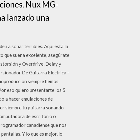
unciones. Nux MG-
ha lanzado una
en a sonar terribles. Aquí está la
ito que suena excelente, asegúrate
istorsión y Overdrive, Delay y
rsionador De Guitarra Electrica -
dioproduccion siempre hemos
 Por eso quiero presentarte los 5
ado a hacer emulaciones de
ner siempre tu guitarra sonando
 computadora de escritorio o
y programador canadiense que nos
antallas. Y lo que es mejor, lo