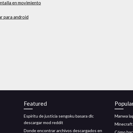
antalla en movimiento
r para android
Featured
Popula
Espíritu de justicia sengoku basara dlc
Manwa lag
descargar mod reddit
Minecraft
Donde encontrar archivos descargados en
Cómo hace