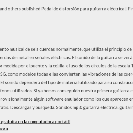
d others published Pedal de distorsión para guitarra eléctrica | Find
mento musical de seis cuerdas normalmente, que utiliza el principio d
erdas de metal en señales eléctricas. El sonido de la guitarra se verá 
or medida por el puente y la cejilla, el uso de los círculos de la escala
, SG, como modelos todas ellas convierten las vibraciones de las cue
. El sonido dependerá del tipo de material utilizado para su construcci
ófonos utilizados. Si ya hemos conseguido nuestra primera guitarra 
provisionalmente algún software emulador como los que aparecen en
ratis. Descargas y busqueda. Sonidos mp3: guitarra electrica. guitarr
 gratuita en la computadora portátil
uora