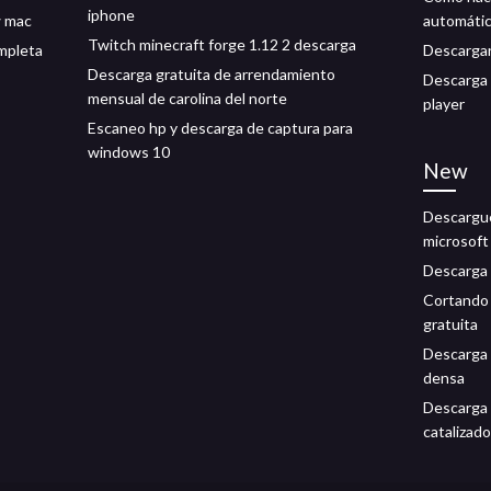
iphone
w mac
automáti
Twitch minecraft forge 1.12 2 descarga
ompleta
Descargar
Descarga gratuita de arrendamiento
Descarga 
mensual de carolina del norte
player
Escaneo hp y descarga de captura para
windows 10
New
Descargue
microsoft 
Descarga 
Cortando 
gratuita
Descarga 
densa
Descarga 
catalizad