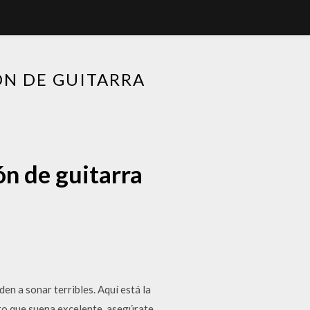
ÓN DE GUITARRA
ón de guitarra
en a sonar terribles. Aquí está la
ito que suena excelente, asegúrate