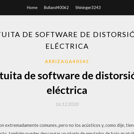
Home
Bulland40062
Shininger3243
UITA DE SOFTWARE DE DISTORSI
ELÉCTRICA
ARRIZAGA40545
uita de software de distorsi
eléctrica
16.12.2020
son extremadamente comunes, pero no los acústicos y, como dije, tiend
ierto, también puedes descargar un plugin de emulador de bajo gratu