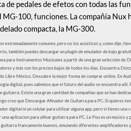
a de pedales de efetos con todas las f
el MG-100, funciones. La compañía Nux 
delado compacta, la MG-300.
son extremadamente comunes, pero no los acústicos y, como dije, tiend
ierto, también puedes descargar un plugin de emulador de bajo gratu
nea para Instrumentos Musicales a partir de una gran selección de D
ores y más con los precios bajos de todos los días. Encuentra Disto
o Libre México. Descubre la mejor forma de comprar online. En Au
ogía digital, pues sabemos que el futuro del audio se encuentra allí.
de guitarra. Existe una gran cantidad de compañías que se han dedic
argo creo que Descargar Afinador de Guitarra para PC. Si quieres te
dor digital ni un celular para utilizar alguna app, pero si tienes una
 una aplicacion para afinar guitarra para PC. Le Pou es un músico 
 guitarra francamente buenos, emulando diferentes amplificadores y p