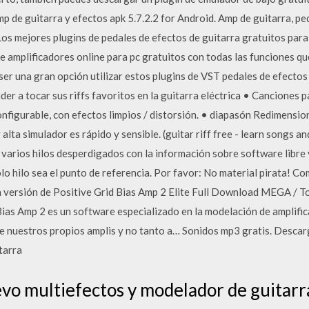
 de guitarra y efectos apk 5.7.2.2 for Android. Amp de guitarra, ped
Los mejores plugins de pedales de efectos de guitarra gratuitos para
e amplificadores online para pc gratuitos con todas las funciones qu
 ser una gran opción utilizar estos plugins de VST pedales de efectos 
r a tocar sus riffs favoritos en la guitarra eléctrica • Canciones 
onfigurable, con efectos limpios / distorsión. • diapasón Redimensi
 alta simulador es rápido y sensible. (guitar riff free - learn songs an
arios hilos desperdigados con la información sobre software libre y
lo hilo sea el punto de referencia. Por favor: No material pirata! C
a versión de Positive Grid Bias Amp 2 Elite Full Download MEGA / T
Bias Amp 2 es un software especializado en la modelación de amplific
de nuestros propios amplis y no tanto a… Sonidos mp3 gratis. Desca
tarra
o multiefectos y modelador de guitarra