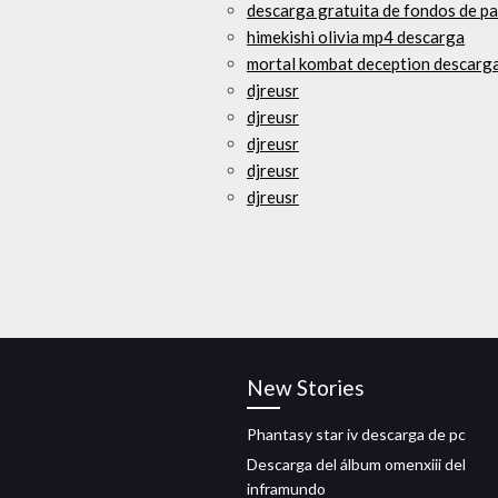
descarga gratuita de fondos de p
himekishi olivia mp4 descarga
mortal kombat deception descarga
djreusr
djreusr
djreusr
djreusr
djreusr
New Stories
Phantasy star iv descarga de pc
Descarga del álbum omenxiii del
inframundo