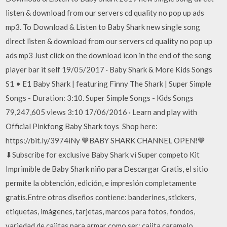
listen & download from our servers cd quality no pop up ads
mp3. To Download & Listen to Baby Shark new single song
direct listen & download from our servers cd quality no pop up
ads mp3 Just click on the download icon in the end of the song
player bar it self 19/05/2017 · Baby Shark & More Kids Songs
S1 • E1 Baby Shark | featuring Finny The Shark | Super Simple
Songs - Duration: 3:10. Super Simple Songs - Kids Songs
79,247,605 views 3:10 17/06/2016 · ️Learn and play with
Official Pinkfong Baby Shark toys ️ Shop here:
https://bit.ly/3974iNy 💙BABY SHARK CHANNEL OPEN!💙
⬇Subscribe for exclusive Baby Shark vi Super competo Kit
Imprimible de Baby Shark niño para Descargar Gratis, el sitio
permite la obtención, edición, e impresión completamente
gratis.Entre otros diseños contiene: banderines, stickers,
etiquetas, imágenes, tarjetas, marcos para fotos, fondos,
variedad de cajitas para armar como ser: cajita caramelo,