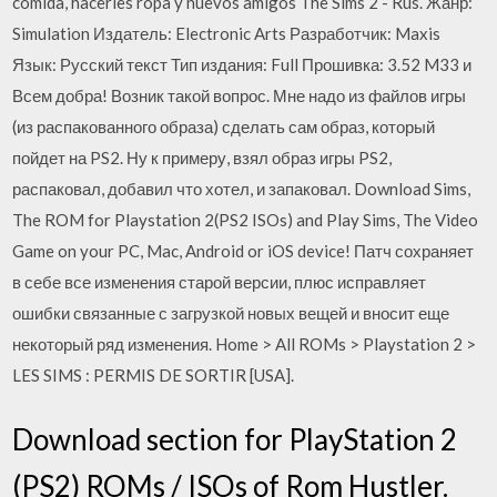
comida, hacerles ropa y nuevos amigos The Sims 2 - Rus. Жанр:
Simulation Издатель: Electronic Arts Разработчик: Maxis
Язык: Русский текст Тип издания: Full Прошивка: 3.52 M33 и
Всем добра! Возник такой вопрос. Мне надо из файлов игры
(из распакованного образа) сделать сам образ, который
пойдет на PS2. Ну к примеру, взял образ игры PS2,
распаковал, добавил что хотел, и запаковал. Download Sims,
The ROM for Playstation 2(PS2 ISOs) and Play Sims, The Video
Game on your PC, Mac, Android or iOS device! Патч сохраняет
в себе все изменения старой версии, плюс исправляет
ошибки связанные с загрузкой новых вещей и вносит еще
некоторый ряд изменения. Home > All ROMs > Playstation 2 >
LES SIMS : PERMIS DE SORTIR [USA].
Download section for PlayStation 2
(PS2) ROMs / ISOs of Rom Hustler.