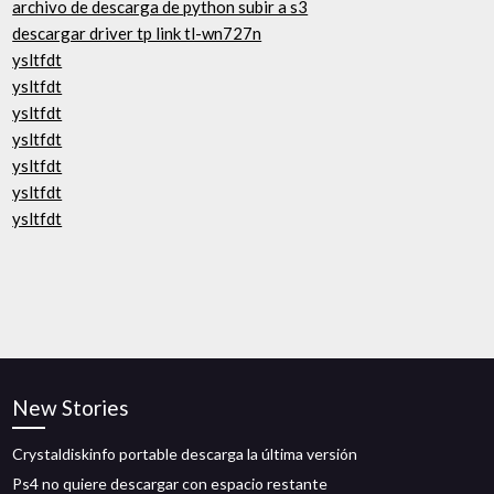
archivo de descarga de python subir a s3
descargar driver tp link tl-wn727n
ysltfdt
ysltfdt
ysltfdt
ysltfdt
ysltfdt
ysltfdt
ysltfdt
New Stories
Crystaldiskinfo portable descarga la última versión
Ps4 no quiere descargar con espacio restante