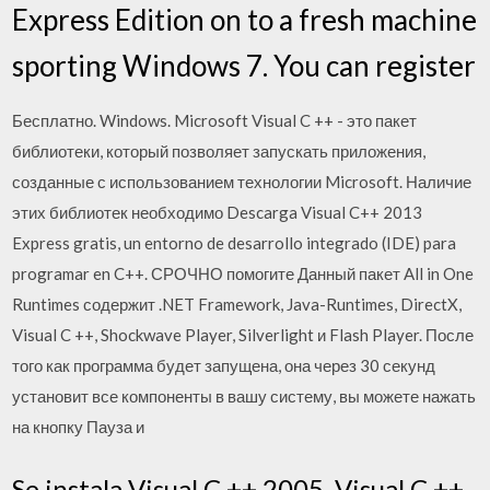
Express Edition on to a fresh machine
sporting Windows 7. You can register
Бесплатно. Windows. Microsoft Visual C ++ - это пакет
библиотеки, который позволяет запускать приложения,
созданные с использованием технологии Microsoft. Наличие
этих библиотек необходимо Descarga Visual C++ 2013
Express gratis, un entorno de desarrollo integrado (IDE) para
programar en C++. СРОЧНО помогите Данный пакет All in One
Runtimes содержит .NET Framework, Java-Runtimes, DirectX,
Visual C ++, Shockwave Player, Silverlight и Flash Player. После
того как программа будет запущена, она через 30 секунд
установит все компоненты в вашу систему, вы можете нажать
на кнопку Пауза и
Se instala Visual C ++ 2005, Visual C ++