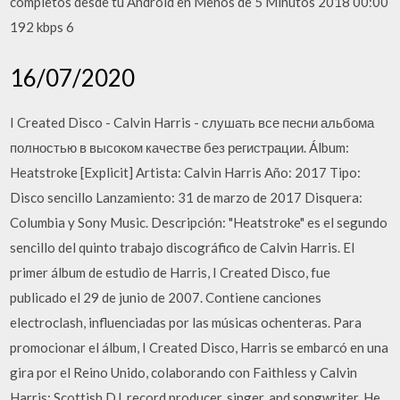
completos desde tu Android en Menos de 5 Minutos 2018 00:00
192 kbps 6
16/07/2020
I Created Disco - Calvin Harris - слушать все песни альбома
полностью в высоком качестве без регистрации. Álbum:
Heatstroke [Explicit] Artista: Calvin Harris Año: 2017 Tipo:
Disco sencillo Lanzamiento: 31 de marzo de 2017 Disquera:
Columbia y Sony Music. Descripción: "Heatstroke" es el segundo
sencillo del quinto trabajo discográfico de Calvin Harris. El
primer álbum de estudio de Harris, I Created Disco, fue
publicado el 29 de junio de 2007. Contiene canciones
electroclash, influenciadas por las músicas ochenteras. Para
promocionar el álbum, I Created Disco, Harris se embarcó en una
gira por el Reino Unido, colaborando con Faithless y Calvin
Harris: Scottish DJ, record producer, singer, and songwriter. He