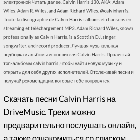
электронной Читать далее. Calvin Harris 130. AKA: Adam
Wiles, Adam R. Wiles, and Adam Richard Wiles. @calvinharris.
Toute la discographie de Calvin Harris : albums et chansons en
streaming et téléchargement MP3. Adam Richard Wiles, known
professionally as Calvin Harris, is a Scottish DJ, singer,
songwriter, and record producer. Лучшая музыкальная
подборка и альбомы исполнителя Calvin Harris. Пролистай
топ-альбомы calvin harris, чтобы найти новую музыку и
открыть для себя других исполнителей. Отслеживай песни и
получай рекомендации, которые тебе понравятся.
Скачать песни Calvin Harris на
DriveMusic. Треки можно
предварительно послушать онлайн,
а также ознакомиться со списком