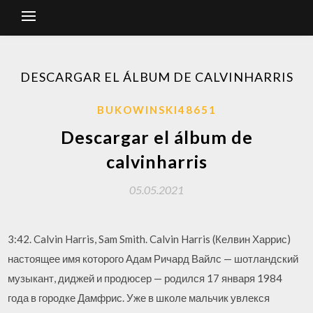
DESCARGAR EL ÁLBUM DE CALVINHARRIS
BUKOWINSKI48651
Descargar el álbum de
calvinharris
05.05.2021
3:42. Calvin Harris, Sam Smith. Calvin Harris (Келвин Харрис)
настоящее имя которого Адам Ричард Вайлс — шотландский
музыкант, диджей и продюсер — родился 17 января 1984
года в городке Дамфрис. Уже в школе мальчик увлекся