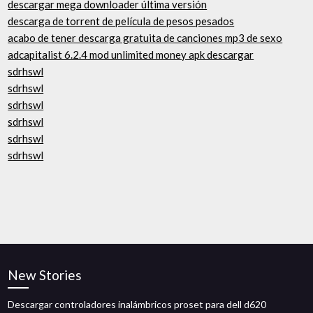
descargar mega downloader última versión
descarga de torrent de película de pesos pesados
acabo de tener descarga gratuita de canciones mp3 de sexo
adcapitalist 6.2.4 mod unlimited money apk descargar
sdrhswl
sdrhswl
sdrhswl
sdrhswl
sdrhswl
sdrhswl
New Stories
Descargar controladores inalámbricos proset para dell d620