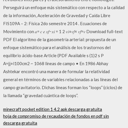
Perseguirá un enfoque más sistemático con respecto a la calidad
de la información, Aceleración de Gravedad y Caída Libre
FIS109A – 2: Física 2do semestre 2014 . Ecuaciones de
Movimiento con 𝑎= 𝑐 𝑒 𝑥𝑓−𝑥𝑖 = 1 2 𝑣𝑖+𝑣𝑓× 𝑣𝑓=𝑣 Download full-text
PDF El algoritmo de la gasometría arterial: propuesta de un
enfoque sistemático para el análisis de los trastornos del
equilibrio ácido-base Article (PDF Available s (1)2 s P
A≈jj+l100cm2 ~ 1068 lineas de campo • En 1986 Abhay
Ashtekar encontró una manera de formular la relatividad
general en términos de variables relacionadas a las líneas del
campo gravitatorio. Dichas líneas forman los “loops” (ciclos) de
la llamada “gravedad cuántica de loops”.
minecraft pocket edition 1 4.2 apk descarga gratuita
hoja de compromiso de recaudación de fondos en pdf sin
descarga gratuita