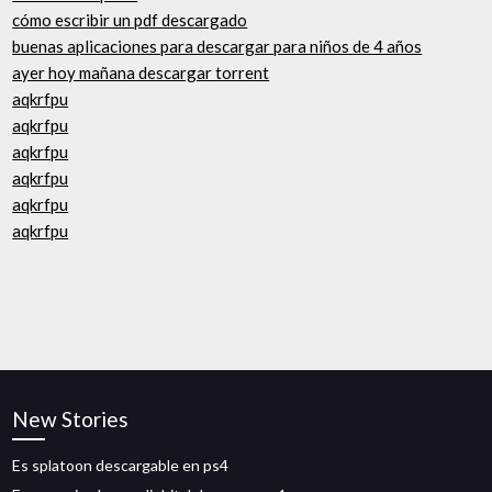
cómo escribir un pdf descargado
buenas aplicaciones para descargar para niños de 4 años
ayer hoy mañana descargar torrent
aqkrfpu
aqkrfpu
aqkrfpu
aqkrfpu
aqkrfpu
aqkrfpu
New Stories
Es splatoon descargable en ps4