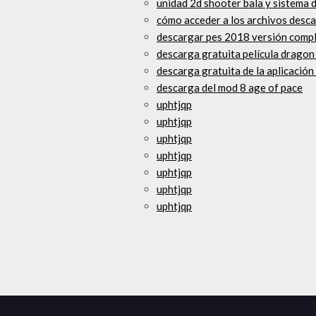
unidad 2d shooter bala y sistema 
cómo acceder a los archivos desc
descargar pes 2018 versión compl
descarga gratuita película dragon
descarga gratuita de la aplicació
descarga del mod 8 age of pace
uphtjqp
uphtjqp
uphtjqp
uphtjqp
uphtjqp
uphtjqp
uphtjqp