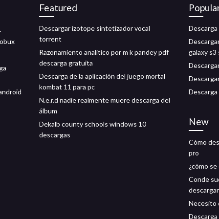
Featured
Popula
_
Descargar izotope sintetizador vocal
Descarga 
torrent
robux
Descargar
Razonamiento analítico por m k pandey pdf
galaxy s3
descarga gratuita
Descargar
ga
Descarga de la aplicación del juego mortal
Descargar
kombat 11 para pc
android
Descarga g
N.e.r.d nadie realmente muere descarga del
álbum
New
Dekalb county schools windows 10
descargas
Cómo desc
pro
¿cómo se 
Conde sud
descargar
Necesito 
Descarga i