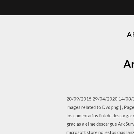
A
Ar
28/09/2015 29/04/2020 14/08/201
images related to Dvd png | , Page
los comentarios link de descarga: 
gracias a el me descargue Ark Surv
microsoft store no, estos días lan