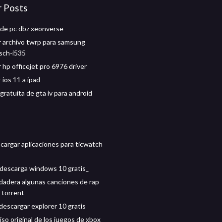
r Posts
de pc dbz xeonverse
 archivo twrp para samsung
 sch-i535
 hp officejet pro 6976 driver
 ios 11 a ipad
ratuita de gta iv para android
argar aplicaciones para ticwatch
descarga windows 10 gratis_
adera algunas canciones de rap
 torrent
descargar explorer 10 gratis
so original de los juegos de xbox