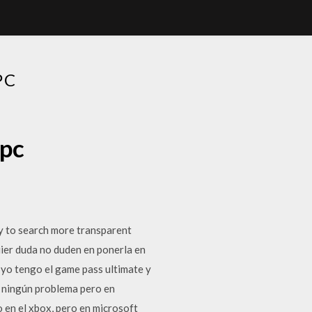
PC
 pc
 to search more transparent
uier duda no duden en ponerla en
r yo tengo el game pass ultimate y
n ningún problema pero en
o en el xbox, pero en microsoft