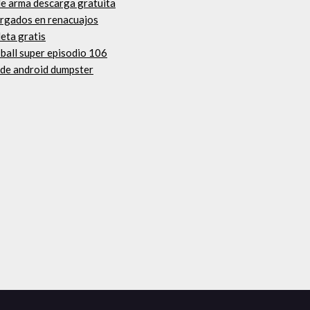
de arma descarga gratuita
argados en renacuajos
eta gratis
 ball super episodio 106
n de android dumpster