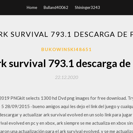
Home
Bulland40062
Shininger3243
RK SURVIVAL 793.1 DESCARGA DE 
BUKOWINSKI48651
k survival 793.1 descarga de
22.12.2020
9 PNGkit selects 1300 hd Dvd png images for free download. Try
 5 28/09/2015 · bueno amigos aqui les dejo el link del juego y cualq
descargar y actualizar ark survival evolved en un solo link para juga
ival evolved en pc y en xbox, ark siempre se me actualiza en xbox si
zaron una actualización para el ark survival evolved, y se me actualiz