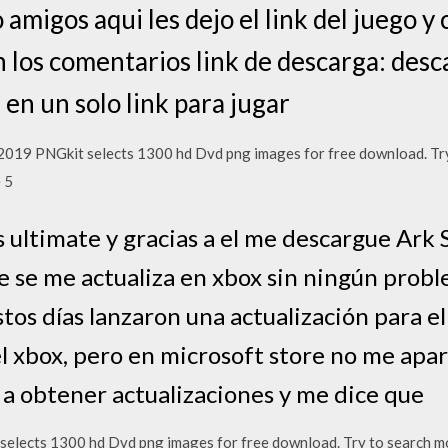
migos aqui les dejo el link del juego y
 los comentarios link de descarga: desca
 en un solo link para jugar
9 PNGkit selects 1300 hd Dvd png images for free download. Try
 5
 ultimate y gracias a el me descargue Ark 
re se me actualiza en xbox sin ningún prob
tos días lanzaron una actualización para el
el xbox, pero en microsoft store no me apa
y a obtener actualizaciones y me dice que
ects 1300 hd Dvd png images for free download. Try to search mo