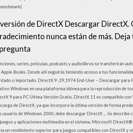
benchmark)
versión de DirectX Descargar DirectX. G
radecimiento nunca están de más. Deja 
 pregunta
ciones, series, películas, podcasts y audiolibros se transferirán au
 Apple Books. Desde allí seguirás teniendo acceso a tus funcionalida
entado o importado. DirectX 9 .29.1974 End-User – Descargar para 
rativo Windows en una plataforma idónea para la reproducción de to
ctX 9 para PC Última Versión Gratis. DirectX 11 es compatible con
carga de DirectX, ya que incorpora la última versión de forma pred
i es usuario de Windows 2000, debe descargar DirectX … Se describe 
 juegos y aplicaciones multimedia en el sistema. Microsoft DirectX® 9
a un rendimiento superior para juegos compatibles con DirectX y o