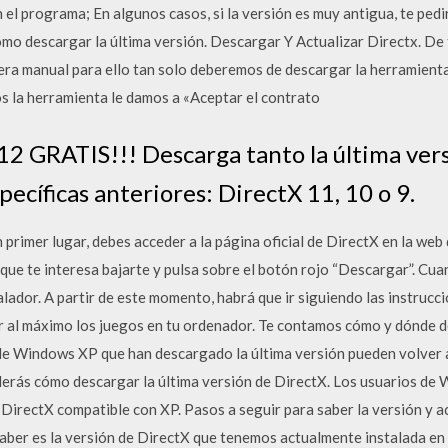
el programa; En algunos casos, si la versión es muy antigua, te pedir
ómo descargar la última versión. Descargar Y Actualizar Directx. De
era manual para ello tan solo deberemos de descargar la herramienta
s la herramienta le damos a «Aceptar el contrato
12 GRATIS!!! Descarga tanto la última ve
ecíficas anteriores: DirectX 11, 10 o 9.
primer lugar, debes acceder a la página oficial de DirectX en la web 
n que te interesa bajarte y pulsa sobre el botón rojo “Descargar”. Cu
talador. A partir de este momento, habrá que ir siguiendo las instruc
 al máximo los juegos en tu ordenador. Te contamos cómo y dónde de
de Windows XP que han descargado la última versión pueden volver a
nderás cómo descargar la última versión de DirectX. Los usuarios d
DirectX compatible con XP. Pasos a seguir para saber la versión y a
ber es la versión de DirectX que tenemos actualmente instalada en 