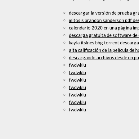
descargar la versión de prueba g
mitosis brandon sanderson pdf de
calendario 2020 en una página imp
descarga gratuita de software de 
kayla itsines bbg torrent descarga
alta calificación de la película d
descargando archivos desde un pu
fwdwklu
fwdwklu
fwdwklu
fwdwklu
fwdwklu
fwdwklu
fwdwklu