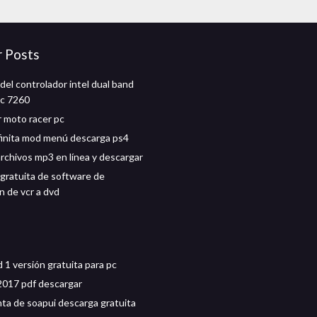
r Posts
del controlador intel dual band
ac 7260
 moto racer pc
finita mod menú descarga ps4
archivos mp3 en línea y descargar
gratuita de software de
n de vcr a dvd
d 1 versión gratuita para pc
2017 pdf descargar
ta de soapui descarga gratuita