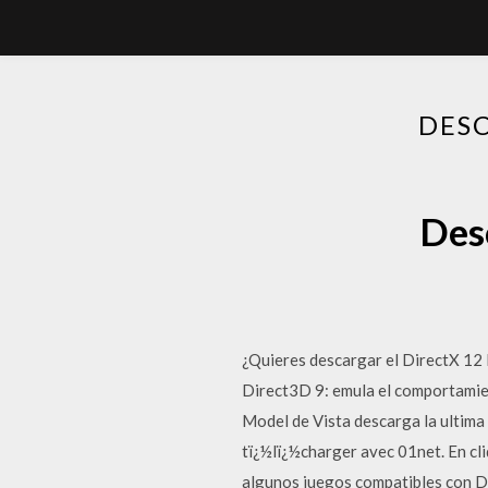
DESC
Desc
¿Quieres descargar el DirectX 12
Direct3D 9: emula el comportamie
Model de Vista descarga la ultima
tï¿½lï¿½charger avec 01net. En cli
algunos juegos compatibles con Di