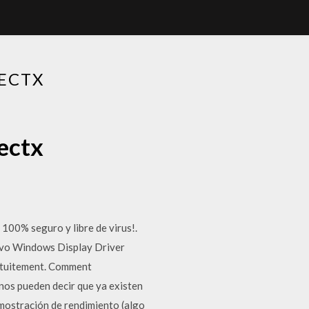
RECTX
rectx
00% seguro y libre de virus!.
evo Windows Display Driver
ratuitement. Comment
unos pueden decir que ya existen
emostración de rendimiento (algo