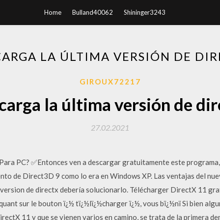
Home
Bulland40062
Shininger3243
ARGA LA ÚLTIMA VERSIÓN DE DI
GIROUX72217
arga la última versión de di
27.02.2021
 Para PC? ✅Entonces ven a descargar gratuitamente este programa, 1
nto de Direct3D 9 como lo era en Windows XP. Las ventajas del nu
 version de directx debería solucionarlo. Télécharger DirectX 11 g
quant sur le bouton ï¿½ tï¿½lï¿½charger ï¿½, vous bï¿½nï Si bien alg
rectX 11 y que se vienen varios en camino, se trata de la primera d