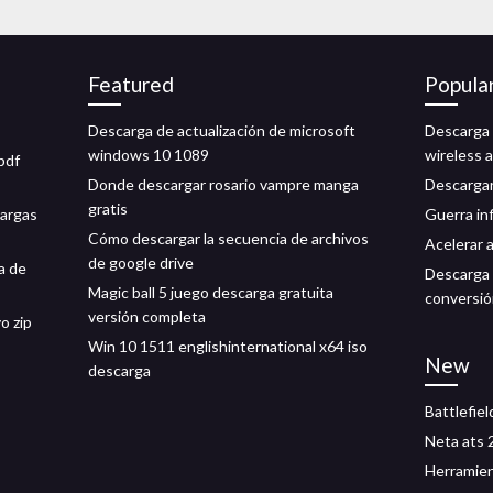
Featured
Popula
Descarga de actualización de microsoft
Descarga 
windows 10 1089
wireless 
pdf
Donde descargar rosario vampre manga
Descargar
gratis
cargas
Guerra in
Cómo descargar la secuencia de archivos
Acelerar 
de google drive
a de
Descarga 
Magic ball 5 juego descarga gratuita
conversió
versión completa
o zip
Win 10 1511 englishinternational x64 iso
New
descarga
Battlefiel
Neta ats 
Herramien