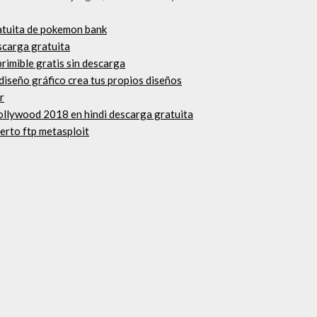
ratuita de pokemon bank
scarga gratuita
rimible gratis sin descarga
diseño gráfico crea tus propios diseños
r
e hollywood 2018 en hindi descarga gratuita
erto ftp metasploit