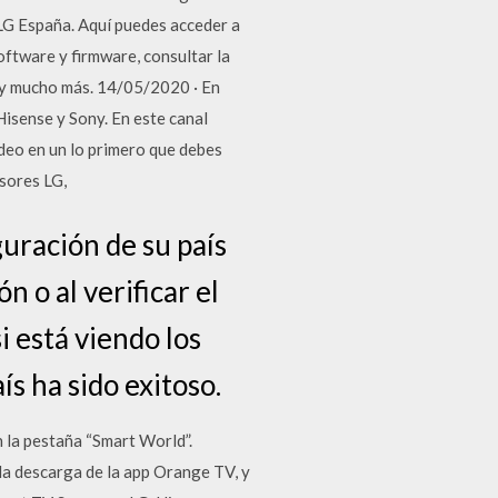
 LG España. Aquí puedes acceder a
oftware y firmware, consultar la
s y mucho más. 14/05/2020 · En
isense y Sony. En este canal
deo en un lo primero que debes
isores LG,
guración de su país
n o al verificar el
i está viendo los
s ha sido exitoso.
 la pestaña “Smart World”.
 la descarga de la app Orange TV, y