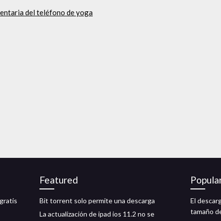
entaria del teléfono de yoga
Featured
Popula
gratis
Bit torrent solo permite una descarga
El descar
tamaño de
La actualización de ipad ios 11.2 no se