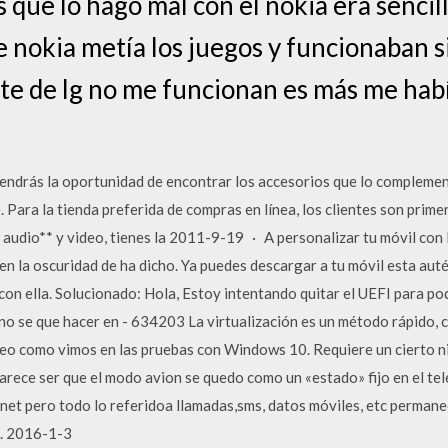
s que lo hago mal con el nokia era senci
e nokia metía los juegos y funcionaban s
ite de lg no me funcionan es más me hab
tendrás la oportunidad de encontrar los accesorios que lo complemen
e. Para la tienda preferida de compras en línea, los clientes son prim
 audio** y video, tienes la 2011-9-19 · A personalizar tu móvil con la
z en la oscuridad de ha dicho. Ya puedes descargar a tu móvil esta auté
n ella. Solucionado: Hola, Estoy intentando quitar el UEFI para pode
 no se que hacer en - 634203 La virtualización es un método rápido,
eo como vimos en las pruebas con Windows 10. Requiere un cierto ni
rece ser que el modo avion se quedo como un «estado» fijo en el tel
net pero todo lo referidoa llamadas,sms, datos móviles, etc permane
). 2016-1-3