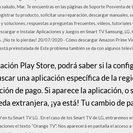
un saludo, Mar. Te encuentras en las páginas de Soporte Posventa de
egistrar tu producto, solicitar una reparación, descargar manuales, s
s y soluciones, respuestas a preguntas frecuentes, vídeos, tutoriale
argar e Instalar Aplicaciones y Juegos en Smart TV Samsung, LG, H
s. ¡No te lo pierdas! 20/07/2020 · Cómo descargar Amazon Prime Vi
 está preinstalada de Este problema también se da con algunos telev
ación Play Store, podrá saber si la confi
car una aplicación específica de la regió
ión de pago. Si aparece la aplicación, o s
a extranjera, ¡ya está! Tu cambio de paí
 en tu Smart TV LG . En el caso de los Smart TV de LG, entraremos en
aciones el texto “Orange TV”. Nos aparecerá en pantalla el acceso a