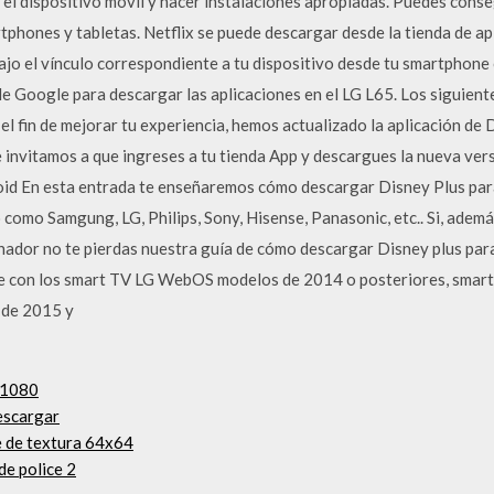
l dispositivo móvil y hacer instalaciones apropiadas. Puedes conseg
phones y tabletas. Netflix se puede descargar desde la tienda de apl
bajo el vínculo correspondiente a tu dispositivo desde tu smartphone o
de Google para descargar las aplicaciones en el LG L65. Los siguient
el fin de mejorar tu experiencia, hemos actualizado la aplicación 
e invitamos a que ingreses a tu tienda App y descargues la nueva 
id En esta entrada te enseñaremos cómo descargar Disney Plus para
 como Samgung, LG, Philips, Sony, Hisense, Panasonic, etc.. Si, adem
denador no te pierdas nuestra guía de cómo descargar Disney plus pa
e con los smart TV LG WebOS modelos de 2014 o posteriores, smart T
 de 2015 y
s 1080
escargar
e de textura 64x64
de police 2