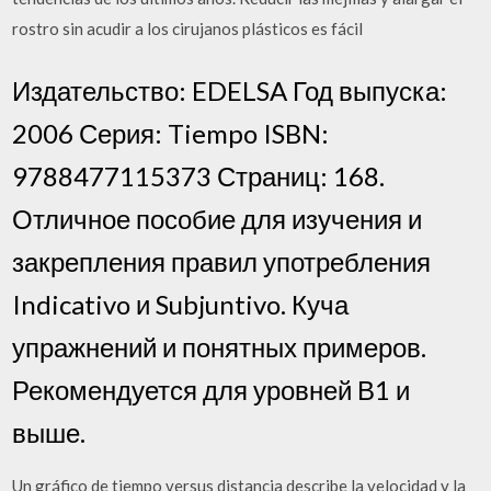
rostro sin acudir a los cirujanos plásticos es fácil
Издательство: EDELSA Год выпуска:
2006 Серия: Tiempo ISBN:
9788477115373 Страниц: 168.
Отличное пособие для изучения и
закрепления правил употребления
Indicativo и Subjuntivo. Куча
упражнений и понятных примеров.
Рекомендуется для уровней В1 и
выше.
Un gráfico de tiempo versus distancia describe la velocidad y la