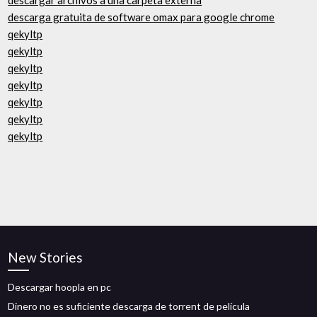
descargar archivos a una carpeta externa
descarga gratuita de software omax para google chrome
qekyltp
qekyltp
qekyltp
qekyltp
qekyltp
qekyltp
qekyltp
New Stories
Descargar hoopla en pc
Dinero no es suficiente descarga de torrent de película