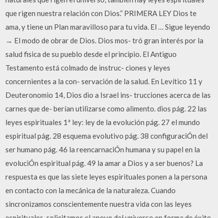
que rigen nuestra relación con Dios.” PRIMERA LEY Dios te
ama, y tiene un Plan maravilloso para tu vida. El … Sigue leyendo
→ El modo de obrar de Dios. Dios mos- tró gran interés por la
salud fisica de su pueblo desde el principio. El Antiguo
Testamento está colmado de instruc- ciones y leyes
concernientes a la con- servación de la salud. En Levítico 11 y
Deuteronomio 14, Dios dio a Israel ins- trucciones acerca de las
carnes que de- berían utilizarse como alimento. dios pág. 22 las
leyes espirituales 1ª ley: ley de la evolución pág. 27 el mundo
espiritual pág. 28 esquema evolutivo pág. 38 configuraciÓn del
ser humano pág. 46 la reencarnaciÓn humana y su papel en la
evoluciÓn espiritual pág. 49 la amar a Dios y a ser buenos? La
respuesta es que las siete leyes espirituales ponen a la persona
en contacto con la mecánica de la naturaleza. Cuando
sincronizamos conscientemente nuestra vida con las leyes
espirituales, solicitamos el apoyo del universo en forma de éxito