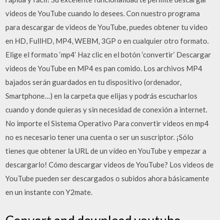
videos de YouTube cuando lo desees. Con nuestro programa
para descargar de videos de YouTube, puedes obtener tu video
en HD, FullHD, MP4, WEBM, 3GP o en cualquier otro formato.
Elige el formato ‘mp4’ Haz clic en el botón ‘convertir’ Descargar
videos de YouTube en MP4 es pan comido. Los archivos MP4
bajados serán guardados en tu dispositivo (ordenador,
Smartphone…) en la carpeta que elijas y podrás escucharlos
cuando y donde quieras y sin necesidad de conexión a internet.
No importe el Sistema Operativo Para convertir videos en mp4
no es necesario tener una cuenta o ser un suscriptor. ¡Sólo
tienes que obtener la URL de un vídeo en YouTube y empezar a
descargarlo! Cómo descargar videos de YouTube? Los videos de
YouTube pueden ser descargados o subidos ahora básicamente
en un instante con Y2mate.