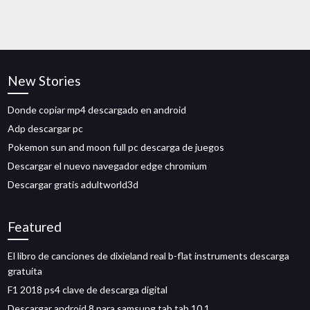
New Stories
Donde copiar mp4 descargado en android
Adp descargar pc
Pokemon sun and moon full pc descarga de juegos
Descargar el nuevo navegador edge chromium
Descargar gratis adultworld3d
Featured
El libro de canciones de dixieland real b-flat instruments descarga
gratuita
F1 2018 ps4 ​​clave de descarga digital
Descargar android 8 para samsung tab tab 10.1