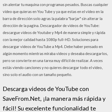
sin alentar tu maquina con programas pesados. Buscas cualquier
video que quieras en You Tube y ya que estas en el video en la
barra de dirección solo agras la palabra "barjar" sin alterar la
dirección de la pagina. Descargador de videos de YouTube:
descargue videos de Youtube y Mp4 de manera simple y rápida
con la mejor calidad hasta 1080p full-HD. Soluciones para
descargar videos de YouTube a Mp4. Debe haber pensado en
algún momento mientras miraba videos y deseaba descargarlos,
pero se convierte en una tarea muy difícil de realizar. A veces
estás viendo canciones y no quieres descargar todo el video,
sino solo el audio con un tamaño pequeño.
Descarga videos de YouTube con
SaveFrom.Net, ¡la manera más rápida y
fácil! Su excelente funcionalidad te