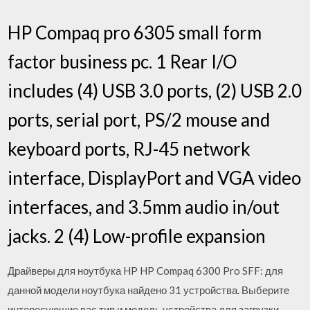
HP Compaq pro 6305 small form
factor business pc. 1 Rear I/O
includes (4) USB 3.0 ports, (2) USB 2.0
ports, serial port, PS/2 mouse and
keyboard ports, RJ-45 network
interface, DisplayPort and VGA video
interfaces, and 3.5mm audio in/out
jacks. 2 (4) Low-profile expansion
Драйверы для ноутбука HP HP Compaq 6300 Pro SFF: для
данной модели ноутбука найдено 31 устройства. Выберите
интересующие вас тип и модель устройства для загрузки