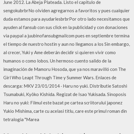
June 2012. La Abeja Plateada. Listo el capitulo de
sengokubrbrNo olviden agregarnos a favoritos y pues cualquier
duda estamos para ayudarlesbrbrPor otro lado necesitamos que
ayuden al fansub con sus click en la publicidad y con donaciones
via paypal a juubinofansubgmailcom pues en septiembre termina
el tiempo de nuestro hostin y aun no llegamos a los Sin embargo,
al crecer, Yuki y Ame deberán decidir si quieren vivir como
humanos o como lobos. Un hermoso cuento salido de la
imaginación de Mamoru Hosoda, que ya nos maravilló con The
Girl Who Leapt Through Time y Summer Wars. Enlaces de
descarga: MKV 23/01/2014 · Haru no yuki. Distributie Satoshi
Tsumabuki, Kyôko Kishida. Regizat de Isao Yukisada. Sinoposis
Haru no yuki: Filmul este bazat pe cartea scriitorului japonez
Yukio Mishima, carte cu acelasi titlu, care este primul roman din
tetralogia "Marea