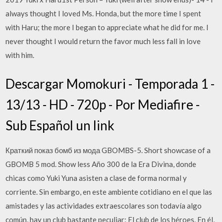
always thought I loved Ms. Honda, but the more time I spent
with Haru; the more I began to appreciate what he did for me. I
never thought I would return the favor much less fall in love
with him.
Descargar Momokuri - Temporada 1 -
13/13 - HD - 720p - Por Mediafire -
Sub Español un link
Краткий показ бомб из мода GBOMBS-5. Short showcase of a
GBOMB 5 mod. Show less Año 300 de la Era Divina, donde
chicas como Yuki Yuna asisten a clase de forma normal y
corriente. Sin embargo, en este ambiente cotidiano en el que las
amistades y las actividades extraescolares son todavía algo
común, hay un club bastante peculiar: El club de los héroes. En él,