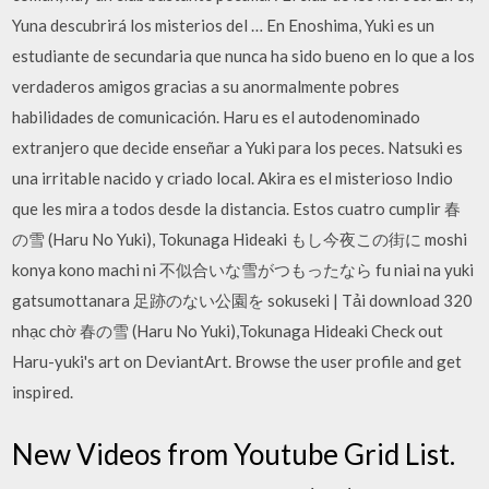
Yuna descubrirá los misterios del … En Enoshima, Yuki es un
estudiante de secundaria que nunca ha sido bueno en lo que a los
verdaderos amigos gracias a su anormalmente pobres
habilidades de comunicación. Haru es el autodenominado
extranjero que decide enseñar a Yuki para los peces. Natsuki es
una irritable nacido y criado local. Akira es el misterioso Indio
que les mira a todos desde la distancia. Estos cuatro cumplir 春
の雪 (Haru No Yuki), Tokunaga Hideaki もし今夜この街に moshi
konya kono machi ni 不似合いな雪がつもったなら fu niai na yuki
gatsumottanara 足跡のない公園を sokuseki | Tải download 320
nhạc chờ 春の雪 (Haru No Yuki),Tokunaga Hideaki Check out
Haru-yuki's art on DeviantArt. Browse the user profile and get
inspired.
New Videos from Youtube Grid List.