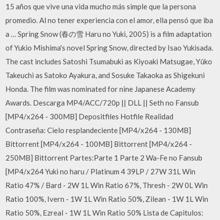
15 años que vive una vida mucho más simple que la persona
promedio. Al no tener experiencia con el amor, ella pensó que iba
a … Spring Snow (春の雪 Haru no Yuki, 2005) is a film adaptation
of Yukio Mishima's novel Spring Snow, directed by Isao Yukisada.
The cast includes Satoshi Tsumabuki as Kiyoaki Matsugae, Yūko
Takeuchi as Satoko Ayakura, and Sosuke Takaoka as Shigekuni
Honda. The film was nominated for nine Japanese Academy
Awards. Descarga MP4/ACC/720p || DLL || Seth no Fansub
[MP4/x264 - 300MB] Depositfiles Hotfile Realidad
Contraseña: Cielo resplandeciente [MP4/x264 - 130MB]
Bittorrent [MP4/x264 - 100MB] Bittorrent [MP4/x264 -
250MB] Bittorrent Partes:Parte 1 Parte 2 Wa-Fe no Fansub
[MP4/x264 Yuki no haru / Platinum 4 39LP / 27W 31L Win
Ratio 47% / Bard - 2W 1L Win Ratio 67%, Thresh - 2W 0L Win
Ratio 100%, Ivern - 1W 1L Win Ratio 50%, Zilean - 1W 1L Win
Ratio 50%, Ezreal - 1W 1L Win Ratio 50% Lista de Capitulos: