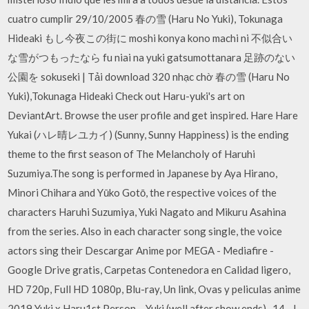
cuatro cumplir 29/10/2005 春の雪 (Haru No Yuki), Tokunaga
Hideaki もし今夜この街に moshi konya kono machi ni 不似合い
な雪がつもったなら fu niai na yuki gatsumottanara 足跡のない
公園を sokuseki | Tải download 320 nhạc chờ 春の雪 (Haru No
Yuki),Tokunaga Hideaki Check out Haru-yuki's art on
DeviantArt. Browse the user profile and get inspired. Hare Hare
Yukai (ハレ晴レユカイ) (Sunny, Sunny Happiness) is the ending
theme to the first season of The Melancholy of Haruhi
Suzumiya.The song is performed in Japanese by Aya Hirano,
Minori Chihara and Yūko Gotō, the respective voices of the
characters Haruhi Suzumiya, Yuki Nagato and Mikuru Asahina
from the series. Also in each character song single, the voice
actors sing their Descargar Anime por MEGA - Mediafire -
Google Drive gratis, Carpetas Contenedora en Calidad ligero,
HD 720p, Full HD 1080p, Blu-ray, Un link, Ovas y peliculas anime
2019 Yuki x Haru1st Person – Yuki (well after show ends)- 14 - I