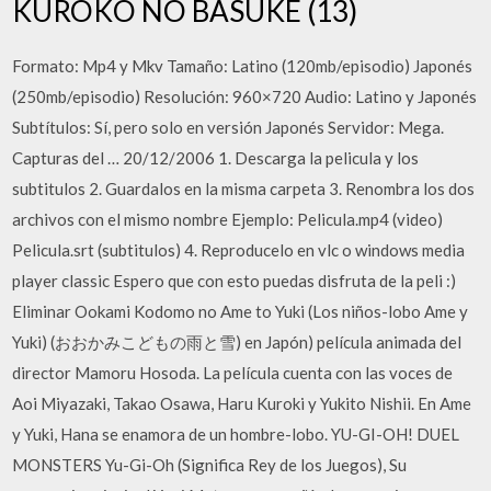
KUROKO NO BASUKE (13)
Formato: Mp4 y Mkv Tamaño: Latino (120mb/episodio) Japonés
(250mb/episodio) Resolución: 960×720 Audio: Latino y Japonés
Subtítulos: Sí, pero solo en versión Japonés Servidor: Mega.
Capturas del … 20/12/2006 1. Descarga la pelicula y los
subtitulos 2. Guardalos en la misma carpeta 3. Renombra los dos
archivos con el mismo nombre Ejemplo: Pelicula.mp4 (video)
Pelicula.srt (subtitulos) 4. Reproducelo en vlc o windows media
player classic Espero que con esto puedas disfruta de la peli :)
Eliminar Ookami Kodomo no Ame to Yuki (Los niños-lobo Ame y
Yuki) (おおかみこどもの雨と雪) en Japón) película animada del
director Mamoru Hosoda. La película cuenta con las voces de
Aoi Miyazaki, Takao Osawa, Haru Kuroki y Yukito Nishii. En Ame
y Yuki, Hana se enamora de un hombre-lobo. YU-GI-OH! DUEL
MONSTERS Yu-Gi-Oh (Significa Rey de los Juegos), Su