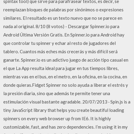
spintax tool) que sirve para parafrasear textos, es decir, se
reemplazan bloques de palabras por sinónimos o expresiones
similares. El resultado es un texto nuevo que no se parece en
nada al original. 8/10 (8 votos) - Descargar Spinner.io para
Android Última Versión Gratis. En Spinner.io para Android hay
que controlar tu spinner y echar al resto de jugadores del
tablero. Cuantos más eches más crecerás y más difícil será
ganarte. Spinner.io es un adictivo juego de acción tipo casual en
el que La App resulta ideal para jugar en tus tiempos libres,
mientras vas en el bus, en el metro, en la oficina, en la cocina, en
donde quieras.Fidget Spinner no solo ayuda a liberar el estrés y
la presión diaria, sino que además te permite tener una
estimulación visual bastante agradable. 20/07/2013 · Spin.js is a
tiny JavaScript library that helps you create beautiful loading
spinners on every web browser up from IE6. It is highly
customizable, fast, and has zero dependencies. I’m using it in my