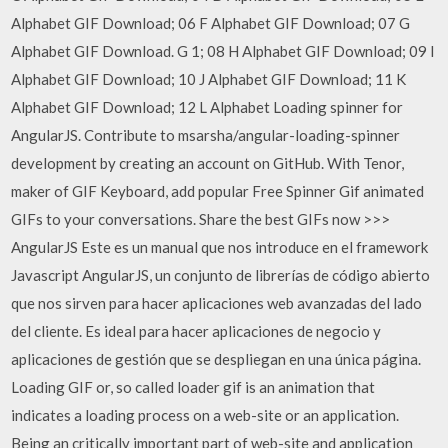
Alphabet GIF Download; 06 F Alphabet GIF Download; 07 G
Alphabet GIF Download. G 1; 08 H Alphabet GIF Download; 09 I
Alphabet GIF Download; 10 J Alphabet GIF Download; 11 K
Alphabet GIF Download; 12 L Alphabet Loading spinner for
AngularJS. Contribute to msarsha/angular-loading-spinner
development by creating an account on GitHub. With Tenor,
maker of GIF Keyboard, add popular Free Spinner Gif animated
GIFs to your conversations. Share the best GIFs now >>>
AngularJS Este es un manual que nos introduce en el framework
Javascript AngularJS, un conjunto de librerías de código abierto
que nos sirven para hacer aplicaciones web avanzadas del lado
del cliente. Es ideal para hacer aplicaciones de negocio y
aplicaciones de gestión que se despliegan en una única página.
Loading GIF or, so called loader gif is an animation that
indicates a loading process on a web-site or an application.
Being an critically important part of web-site and application