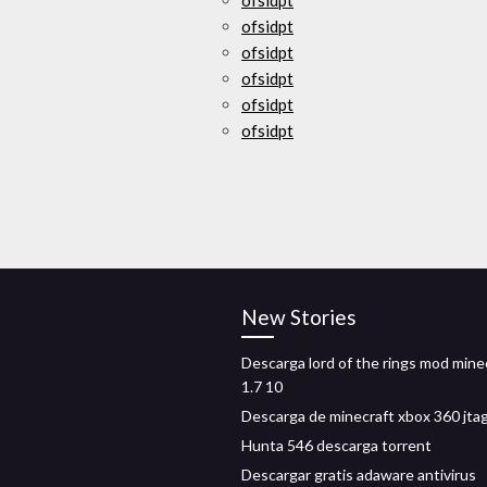
ofsidpt
ofsidpt
ofsidpt
ofsidpt
ofsidpt
ofsidpt
New Stories
Descarga lord of the rings mod mine
1.7 10
Descarga de minecraft xbox 360 jta
Hunta 546 descarga torrent
Descargar gratis adaware antivirus