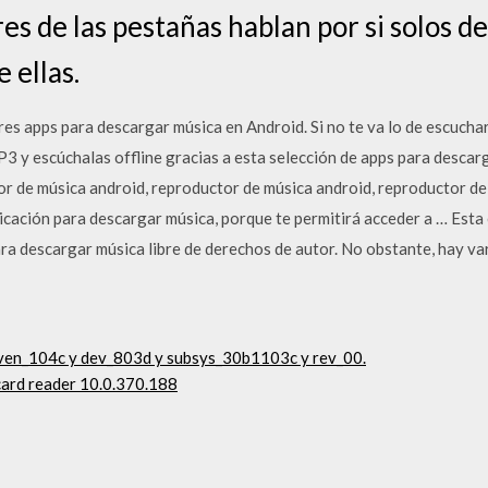
s de las pestañas hablan por si solos d
 ellas.
es apps para descargar música en Android. Si no te va lo de escuchar
P3 y escúchalas offline gracias a esta selección de apps para descar
 de música android, reproductor de música android, reproductor de
cación para descargar música, porque te permitirá acceder a … Esta e
ra descargar música libre de derechos de autor. No obstante, hay va
iven_104c y dev_803d y subsys_30b1103c y rev_00.
card reader 10.0.370.188