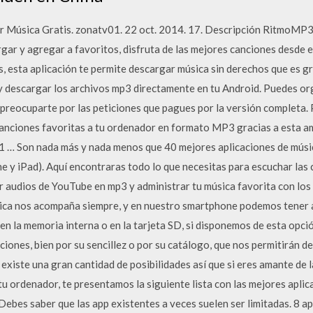
r Música Gratis. zonatv01. 22 oct. 2014. 17. Descripción RitmoMP3 
gar y agregar a favoritos, disfruta de las mejores canciones desde e
, esta aplicación te permite descargar música sin derechos que es gr
 descargar los archivos mp3 directamente en tu Android. Puedes or
 preocuparte por las peticiones que pagues por la versión completa
nciones favoritas a tu ordenador en formato MP3 gracias a esta am
1 … Son nada más y nada menos que 40 mejores aplicaciones de músi
e y iPad). Aquí encontraras todo lo que necesitas para escuchar las
r audios de YouTube en mp3 y administrar tu música favorita con lo
sica nos acompaña siempre, y en nuestro smartphone podemos tener 
en la memoria interna o en la tarjeta SD, si disponemos de esta opci
ciones, bien por su sencillez o por su catálogo, que nos permitirán d
existe una gran cantidad de posibilidades así que si eres amante de 
tu ordenador, te presentamos la siguiente lista con las mejores apli
Debes saber que las app existentes a veces suelen ser limitadas. 8 a