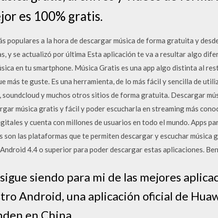
ejor es 100% gratis.
ás populares a la hora de descargar música de forma gratuita y desde
, y se actualizó por última Esta aplicación te va a resultar algo dif
sica en tu smartphone. Música Gratis es una app algo distinta al rest
e más te guste. Es una herramienta, de lo más fácil y sencilla de utili
 soundcloud y muchos otros sitios de forma gratuita. Descargar músi
argar música gratis y fácil y poder escucharla en streaming más cono
igitales y cuenta con millones de usuarios en todo el mundo. Apps pa
s son las plataformas que te permiten descargar y escuchar música g
Android 4.4 o superior para poder descargar estas aplicaciones. B
sigue siendo para mi de las mejores aplica
tro Android, una aplicación oficial de Hua
enden en China