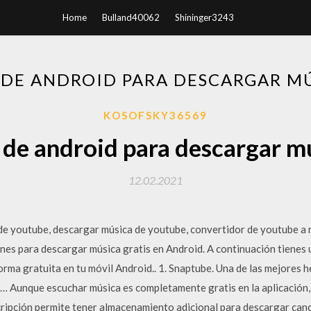
Home
Bulland40062
Shininger3243
 DE ANDROID PARA DESCARGAR MÚ
KOSOFSKY36569
 de android para descargar mú
12.02.2021
de youtube, descargar música de youtube, convertidor de youtube a 
nes para descargar música gratis en Android. A continuación tienes u
orma gratuita en tu móvil Android.. 1. Snaptube. Una de las mejores 
… Aunque escuchar música es completamente gratis en la aplicación,
ripción permite tener almacenamiento adicional para descargar can