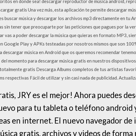
voritos en donde sea! descargar reproductor de música android, repr
cargar gratis Una vez más, esta aplicación te permite descargar músi
es buscar música y descargar los archivos mp3 directamente en tu A
s sin tener que preocuparte por las peticiones que pagues por la ve
ñar vas a poder descargar la música que quieras en formato MP3, s
 en Google Play y APKs testeadas por nosotros mismos que son 100%
ara descargar música en Android que os queremos recomendar tenem
s del momento para descargar música gratis en nuestros dispositivos
 totalmente gratis Descarga Albums completos de tus artistas favor
ms respectivas Fácil de utilizar y sin casi nada de publicidad. Actua
atis, JRY es el mejor! Ahora puedes des
uevo para tu tableta o teléfono android 
eas en internet. El nuevo navegador de 
sica gratis, archivos y videos de forma 