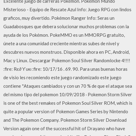
Excelente juego de carreras Pokémon. Pokémon Mundo
Misterioso - Equipo de Rescate Azul Info: Juego RPG con lindos
graficos, muy divertido. Pokémon Ranger Info: Seras un
Guadabosques que debera solucionar muchos problemas con la
ayuda de los Pokémon. PokeMMO es un MMORPG gratuito,
únete a una comunidad creciente mientras subes de nivel y
descubres nuevos monstruos. Disponible ahora en PC, Android,
Mac y Linux. Descargar Pokemon Soul Silver Randomlocke 4!!!!
:fire: Rє∂ Ƴυкι :fire: 10/17/16 . 69. 90. Para unas buenas horas
de visio les recomiendo este juego randomizado este juego
contiene *Ataques cambiados y con un 70 % de que el ataque sea
del mismo tipo del pokemon 10/09/2018 · Pokemon Storm Silver
is one of the best remakes of Pokemon Soul Silver ROM, which is
quite a popular version of Pokemon Games Series by Nintendo
and The Pokemon Company. Pokemon Storm Silver Download
Version again one of the successful hit of Drayano who have