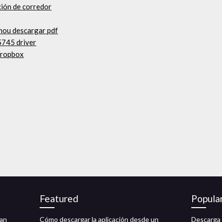
ción de corredor
chou descargar pdf
5745 driver
dropbox
Featured
Popula
gan
Cómo descargar la aplicación desde un
Descarga 