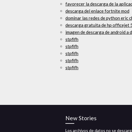
favorecer la descarga de la aplica
descarga del enlace fortnite mod
dominar las redes de python eric 
descarga gratuita de hp officejet 
imagen de descarga de android a 
stpfifh
stpfifh
stpfifh
stpfifh
stpfifh
New Stories
Los archivos de datos no se descar