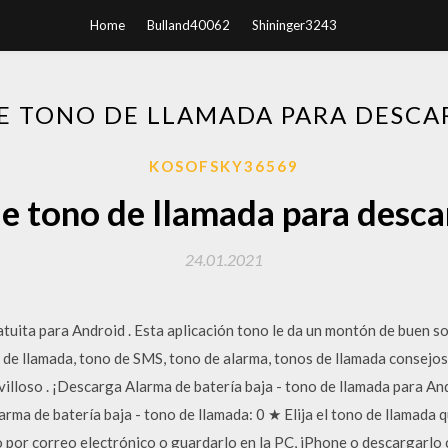
Home
Bulland40062
Shininger3243
E TONO DE LLAMADA PARA DESC
KOSOFSKY36569
de tono de llamada para desca
24.01.2021
atuita para Android . Esta aplicación tono le da un montón de buen s
de llamada, tono de SMS, tono de alarma, tonos de llamada consejos .
lloso . ¡Descarga Alarma de batería baja - tono de llamada para And
arma de batería baja - tono de llamada: 0 ★ Elija el tono de llamada 
 por correo electrónico o guardarlo en la PC, iPhone o descargarlo c