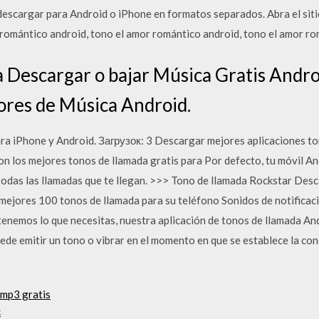
 descargar para Android o iPhone en formatos separados. Abra el sit
romántico android, tono el amor romántico android, tono el amor ro
a Descargar o bajar Música Gratis Androi
res de Música Android.
ra iPhone y Android. Загрузок: 3 Descargar mejores aplicaciones to
on los mejores tonos de llamada gratis para Por defecto, tu móvil An
 todas las llamadas que te llegan. >>> Tono de llamada Rockstar Des
ejores 100 tonos de llamada para su teléfono Sonidos de notificac
tenemos lo que necesitas, nuestra aplicación de tonos de llamada An
de emitir un tono o vibrar en el momento en que se establece la con
 mp3 gratis
c