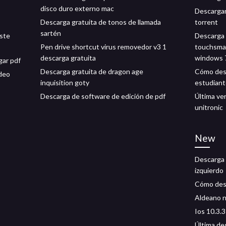
disco duro externo mac
Descargar
Descarga gratuita de tonos de llamada
torrent
sartén
este
Descarga 
Pen drive shortcut virus removedor v3 1
touchsma
descarga gratuita
windows 
gar pdf
Descarga gratuita de dragon age
Cómo desc
deo
inquisition goty
estudian
Descarga de software de edición de pdf
Última ve
unitronic
New
Descarga g
izquierdo
Cómo des
Aldeano n
Ios 10.3.3
Última de