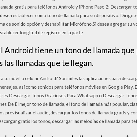
lamada gratis para teléfonos Android y iPhone Paso 2: Descargar to
desea establecer como tono de llamada para su dispositivo. Diríget
ema de sonido opción y deshabilitar Micrófono.Si desea agregar su vo
tablecer longitud de registro en la parte
il Android tiene un tono de llamada que
s las llamadas que te llegan.
tu móvil o celular Android? Son miles las aplicaciones para descarg
mensajes, así como sonidos para teléfonos móviles en Google Play. En
Quieres Descargar Tonos Graciosos Para Whatsapp o Descargar Tono
s De El mejor tono de llamada, el tono de llamada más popular, clasi
s previsualizar el audio, descargar los tonos de llamada gratis y c
descargar gratis los tonos, descargar las melodías de llamada para te