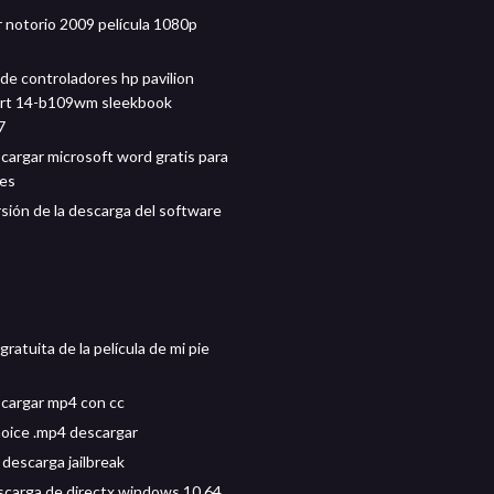
 notorio 2009 película 1080p
de controladores hp pavilion
rt 14-b109wm sleekbook
7
argar microsoft word gratis para
tes
rsión de la descarga del software
ratuita de la película de mi pie
cargar mp4 con cc
oice .mp4 descargar
 descarga jailbreak
scarga de directx windows 10 64