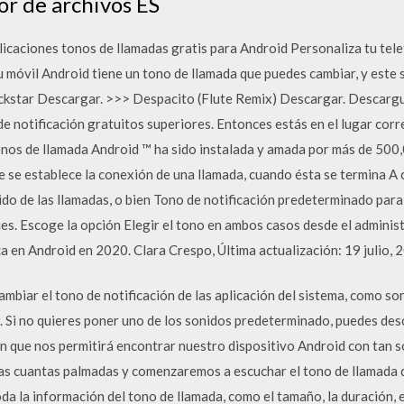
or de archivos ES
icaciones tonos de llamadas gratis para Android Personaliza tu tel
u móvil Android tiene un tono de llamada que puedes cambiar, y este s
ockstar Descargar. >>> Despacito (Flute Remix) Descargar. Descarg
de notificación gratuitos superiores. Entonces estás en el lugar cor
tonos de llamada Android ™ ha sido instalada y amada por más de 500
e se establece la conexión de una llamada, cuando ésta se termina A 
ido de las llamadas, o bien Tono de notificación predeterminado para 
jes. Escoge la opción Elegir el tono en ambos casos desde el admini
 en Android en 2020. Clara Crespo, Última actualización: 19 julio, 
mbiar el tono de notificación de las aplicación del sistema, como son
r. Si no quieres poner uno de los sonidos predeterminado, puedes de
n que nos permitirá encontrar nuestro dispositivo Android con tan s
unas cuantas palmadas y comenzaremos a escuchar el tono de llamada d
da la información del tono de llamada, como el tamaño, la duración, el