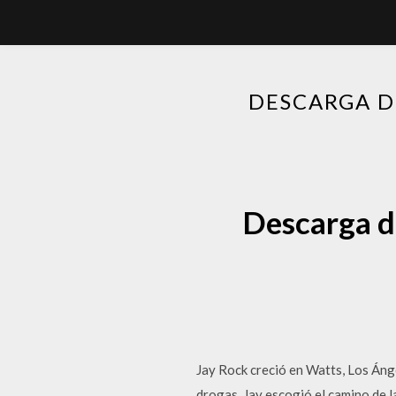
DESCARGA D
Descarga d
Jay Rock creció en Watts, Los Ánge
drogas. Jay escogió el camino de la