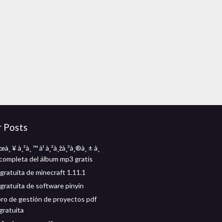
r Posts
œà¸ ¥ à¸²à¸ ™ à¹ à¸²à¸žà¸²à¸®à¸ ± à¸
completa del álbum mp3 gratis
gratuita de minecraft 1.11.1
gratuita de software pinyin
ibro de gestión de proyectos pdf
gratuita