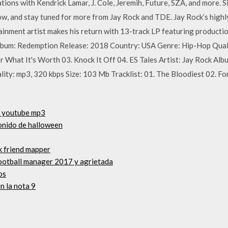
tions with Kendrick Lamar, J. Cole, Jeremih, Future, SZA, and more. S
and stay tuned for more from Jay Rock and TDE. Jay Rock’s highly
inment artist makes his return with 13-track LP featuring producti
Album: Redemption Release: 2018 Country: USA Genre: Hip-Hop Qual
For What It's Worth 03. Knock It Off 04. ES Tales Artist: Jay Rock A
ty: mp3, 320 kbps Size: 103 Mb Tracklist: 01. The Bloodiest 02. Fo
r youtube mp3
onido de halloween
k friend mapper
football manager 2017 y agrietada
os
n la nota 9