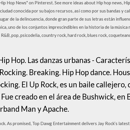
Hip Hop News" on Pinterest. See more ideas about Hip hop news, Hip 
 ciudad conocida por su bajos recursos, así como por sus bandas y cal
ugar de la delincuencia, donde gran parte de sus letras están influenc
ica, uno de los conjuntos imprescindibles en la historia de la músic
 R&B, pop, psicodelia, country rock, hard rock, blues rock, coquetean
ip Hop. Las danzas urbanas - Característ
 Rocking. Breaking. Hip Hop dance. Hou
cking. El Up Rock, es un baile callejero,
Fue creado en el área de Bushwick, en 
rband Man y Apache.
k. As promised, Top Dawg Entertainment delivers Jay Rock‘s lat