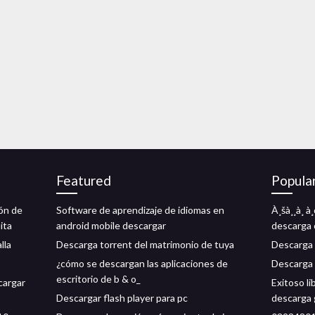
Featured
Popula
ión de
Software de aprendizaje de idiomas en
À¸šà¸¸à¸ à¸
ita
android mobile descargar
descarga 
lla
Descarga torrent del matrimonio de tuya
Descarga 
¿cómo se descargan las aplicaciones de
Descarga 
escritorio de b & o_
cargar
Exitoso l
Descargar flash player para pc
descarga 