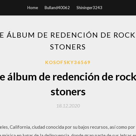
Home
Bulland40062
Shininger3243
E ÁLBUM DE REDENCIÓN DE ROCK 
STONERS
KOSOFSKY36569
e álbum de redención de rock 
stoners
18.12.2020
les, California, ciudad conocida por su bajos recursos, así como por
 música en lugar de la delincuencia, donde gran parte de sus letras e