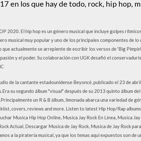
17 en los que hay de todo, rock, hip hop, m
020. El hip hop es un género musical que incluye golpes rítmico
énero musical muy popular y uno de los principales componentes de lo
o que actualmente se arrepiente de escribir los versos de 'Big Pimpin'
la pasión y el poder. Su colaboración con UGK desafió el conservadu
MC
udio de la cantante estadounidense Beyoncé, publicado el 23 de abr
.Era su segundo álbum "visual" después de su 2013 quinto álbum del
.Principalmente un R & B álbum, limonada abarca una variedad de gén
klist, covers, reviews and more. Listen to latest Hip Hop/Rap album
uchar Musica Hip Hop Online, Musica Jay Rock En Linea, Musica Jay 
 Rock Actual, Descargar Musica de Jay Rock, Musica de Jay Rock par
 a la piratería musical, ya que los temas aquí expuestos son de u