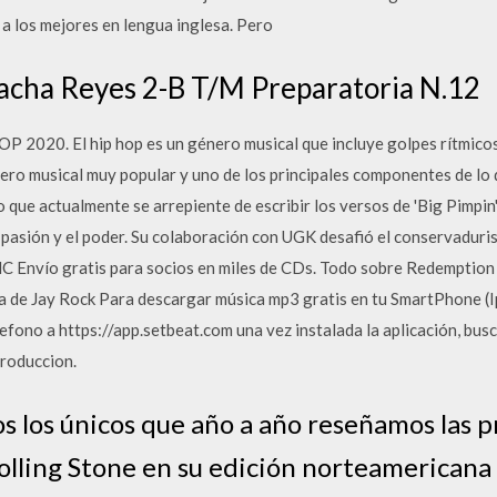
 a los mejores en lengua inglesa. Pero
racha Reyes 2-B T/M Preparatoria N.12
020. El hip hop es un género musical que incluye golpes rítmico
énero musical muy popular y uno de los principales componentes de lo
o que actualmente se arrepiente de escribir los versos de 'Big Pimpin'
la pasión y el poder. Su colaboración con UGK desafió el conservadu
C Envío gratis para socios en miles de CDs. Todo sobre Redemption 
a de Jay Rock Para descargar música mp3 gratis en tu SmartPhone (I
efono a https://app.setbeat.com una vez instalada la aplicación, busc
produccion.
s los únicos que año a año reseñamos las 
Rolling Stone en su edición norteamericana