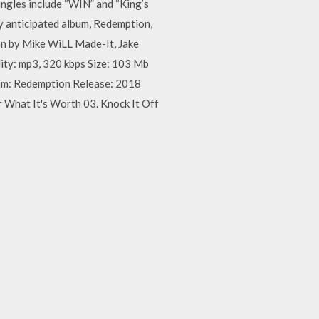
ingles include “WIN” and “King’s
 anticipated album, Redemption,
on by Mike WiLL Made-It, Jake
ity: mp3, 320 kbps Size: 103 Mb
lbum: Redemption Release: 2018
r What It's Worth 03. Knock It Off