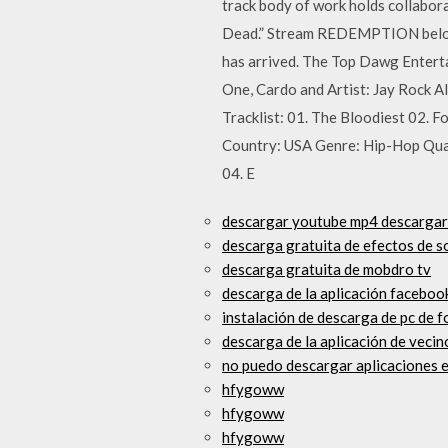
track body of work holds collabora
Dead.” Stream REDEMPTION below, 
has arrived. The Top Dawg Enterta
One, Cardo and Artist: Jay Rock 
Tracklist: 01. The Bloodiest 02. 
Country: USA Genre: Hip-Hop Quali
04. E
descargar youtube mp4 descarga
descarga gratuita de efectos de s
descarga gratuita de mobdro tv
descarga de la aplicación faceboo
instalación de descarga de pc de 
descarga de la aplicación de vecin
no puedo descargar aplicaciones e
hfygoww
hfygoww
hfygoww