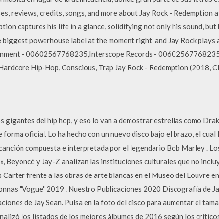
ases, reviews, credits, songs, and more about Jay Rock - Redemption 
ion captures his life in a glance, solidifying not only his sound, but h
e biggest powerhouse label at the moment right, and Jay Rock plays a 
tainment - 00602567768235,Interscope Records - 00602567768235
 Hardcore Hip-Hop, Conscious, Trap Jay Rock - Redemption (2018, C
s gigantes del hip hop, y eso lo van a demostrar estrellas como Drak
forma oficial. Lo ha hecho con un nuevo disco bajo el brazo, el cual 
canción compuesta e interpretada por el legendario Bob Marley . Los
», Beyoncé y Jay-Z analizan las instituciones culturales que no incluy
os Carter frente a las obras de arte blancas en el Museo del Louvre 
onnas "Vogue" 2019 . Nuestro Publicaciones 2020 Discografía de Ja
raciones de Jay Sean. Pulsa en la foto del disco para aumentar el tama
 analizó los listados de los mejores álbumes de 2016 según los crítico