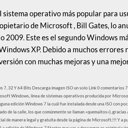
 sistema operativo más popular para us
pietario de Microsoft , Bill Gates, lo an
ño 2009. Este es el segundo Windows más
Windows XP. Debido a muchos errores re
versión con muchas mejoras y una mejor
 32 Y 64 Bits Descarga imagen ISO un solo Link 0 comentarios 7:
osoft Windows, línea de sistemas operativos producida por Microsof
lguna edición Windows 7 la cuál fue instalada desde una ISO con poc
do de la calle, los que comúnmente se llaman «quemaitos»), gracias
cial de manera legal y gratuita desde la página de Microsoft.!!! Y a
. La edición de Windows 7 Starter que vas a descargar es original y t