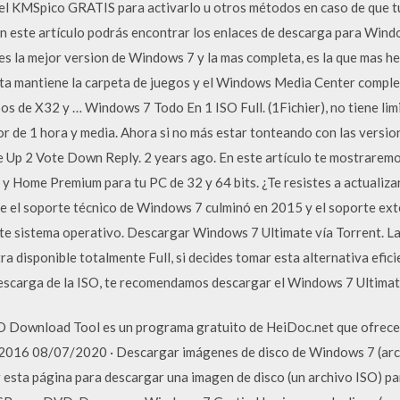
l KMSpico GRATIS para activarlo u otros métodos en caso de que t
 En este artículo podrás encontrar los enlaces de descarga para Win
 la mejor version de Windows 7 y la mas completa, es la que mas h
Esta mantiene la carpeta de juegos y el Windows Media Center compl
os de X32 y … Windows 7 Todo En 1 ISO Full. (1Fichier), no tiene lim
r de 1 hora y media. Ahora si no más estar tonteando con las versione
e Up 2 Vote Down Reply. 2 years ago. En este artículo te mostrarem
 y Home Premium para tu PC de 32 y 64 bits. ¿Te resistes a actuali
ue el soporte técnico de Windows 7 culminó en 2015 y el soporte ex
ste sistema operativo. Descargar Windows 7 Ultimate vía Torrent. La
 disponible totalmente Full, si decides tomar esta alternativa efici
escarga de la ISO, te recomendamos descargar el Windows 7 Ultimate 
 Download Tool es un programa gratuito de HeiDoc.net que ofrece u
016 08/07/2020 · Descargar imágenes de disco de Windows 7 (archi
 esta página para descargar una imagen de disco (un archivo ISO) pa