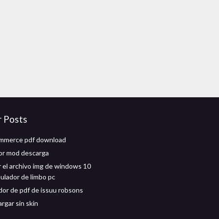
r Posts
ommerce pdf download
or mod descarga
 el archivo img de windows 10
mulador de limbo pc
or de pdf de issuu robsons
rgar sin skin