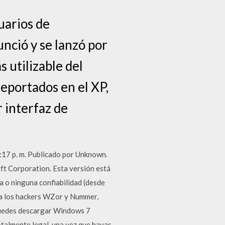
uarios de
unció y se lanzó por
 utilizable del
portados en el XP,
 interfaz de
17 p. m. Publicado por Unknown.
t Corporation. Esta versión está
a o ninguna confiabilidad (desde
 a los hackers WZor y Nummer,
 puedes descargar Windows 7
otalmente legal, una vez que hayas