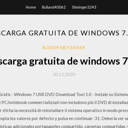
Home
Bulland40062
Shininger3243
SCARGA GRATUITA DE WINDOWS 7.
KOSOFSKY36569
carga gratuita de windows 7
30.11.2020
Gratis - Windows 7 USB DVD Download Tool 1.0 - Instale su Siste
i PC/notebook commercializzati non includono più il DVD di install
 chi ha la necessità di reinstallare il sistema operativo in modo pr
pta los valores por defecto y pulsa en continuar: 31. Debería ver 
rísticas adicionales portapapeles compartido, carpetas compartidas,