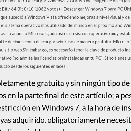
USB o un DVD. Descargar Windows 7 Gratis. Una imagen de disco (arc
2 Bit / 64 Bit 8/10 (1862 votos) - Descargar Windows 7 para PC Últ
 que sucedió a Windows Vista ofreciendo mejoras a nivel visual y de
el sistema operativo más utilizado del mundo en El próximo año Win
; así lo anuncio Microsoft, aún así es un sistema operativo muy est
uí te decimos como descargar win 7 iso de manera gratuita. Microsof
 sitio web.Sin embargo, es necesario tener la clave de producto inc
ativo (no admite las licencias preinstaladas en tu PC). Si no tienes u
ducto desde los siguientes enlaces:
letamente gratuita y sin ningún tipo de
 en la parte final de este artículo; a pe
stricción en Windows 7, a la hora de ins
ayas adquirido, obligatoriamente necesit