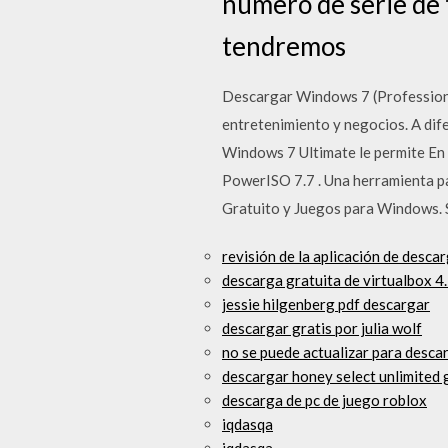
número de serie de 
tendremos
Descargar Windows 7 (Professional
entretenimiento y negocios. A dife
Windows 7 Ultimate le permite En 
PowerISO 7.7 . Una herramienta p
Gratuito y Juegos para Windows.
revisión de la aplicación de desca
descarga gratuita de virtualbox 4
jessie hilgenberg pdf descargar
descargar gratis por julia wolf
no se puede actualizar para descar
descargar honey select unlimited 
descarga de pc de juego roblox
iqdasqa