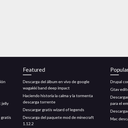
Featured
Popula
ión
Descarga del álbum en vivo de google
Drupal c
wagakki band deep impact
Gtav edit
Haciendo historia la calma y la tormenta
Descargar
descarga torrente
jelly
para el e
Descargar gratis wizard of legends
Descargad
 gratis
Descarga del paquete mod de minecraft
Mac desca
1.12.2