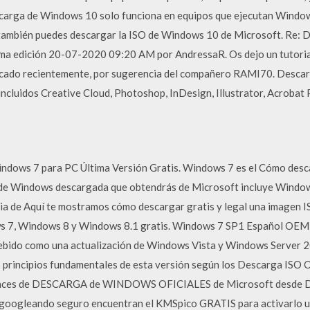
scarga de Windows 10 solo funciona en equipos que ejecutan Windows
 también puedes descargar la ISO de Windows 10 de Microsoft. Re: D
ma edición ‎20-07-2020 09:20 AM por AndressaR. Os dejo un tutorial
cado recientemente, por sugerencia del compañero RAMI70. Descar
 incluidos Creative Cloud, Photoshop, InDesign, Illustrator, Acroba
dows 7 para PC Última Versión Gratis. Windows 7 es el Cómo descar
 de Windows descargada que obtendrás de Microsoft incluye Windows 
ia de Aquí te mostramos cómo descargar gratis y legal una imagen I
7, Windows 8 y Windows 8.1 gratis. Windows 7 SP1 Español OEM es 
bido como una actualización de Windows Vista y Windows Server 20
s principios fundamentales de esta versión según los Descarga ISO O
Enlaces de DESCARGA de WINDOWS OFICIALES de Microsoft desde Digi
o googleando seguro encuentran el KMSpico GRATIS para activarlo u