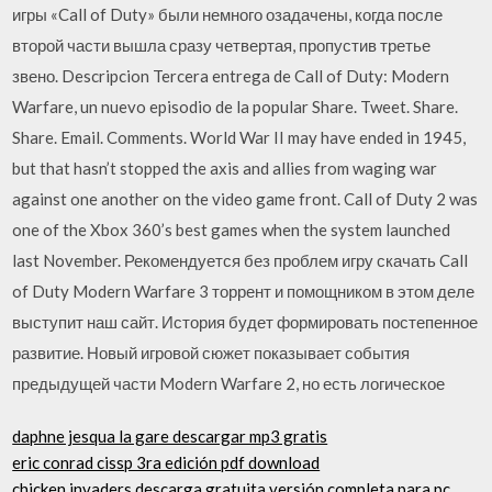
игры «Call of Duty» были немного озадачены, когда после
второй части вышла сразу четвертая, пропустив третье
звено. Descripcion Tercera entrega de Call of Duty: Modern
Warfare, un nuevo episodio de la popular Share. Tweet. Share.
Share. Email. Comments. World War II may have ended in 1945,
but that hasn’t stopped the axis and allies from waging war
against one another on the video game front. Call of Duty 2 was
one of the Xbox 360’s best games when the system launched
last November. Рекомендуется без проблем игру скачать Call
of Duty Modern Warfare 3 торрент и помощником в этом деле
выступит наш сайт. История будет формировать постепенное
развитие. Новый игровой сюжет показывает события
предыдущей части Modern Warfare 2, но есть логическое
daphne jesqua la gare descargar mp3 gratis
eric conrad cissp 3ra edición pdf download
chicken invaders descarga gratuita versión completa para pc