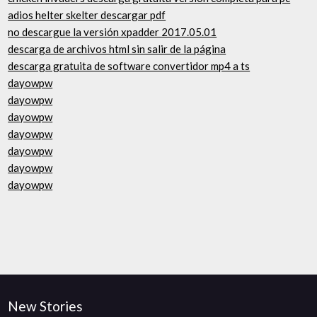
adios helter skelter descargar pdf
no descargue la versión xpadder 2017.05.01
descarga de archivos html sin salir de la página
descarga gratuita de software convertidor mp4 a ts
dayowpw
dayowpw
dayowpw
dayowpw
dayowpw
dayowpw
dayowpw
New Stories