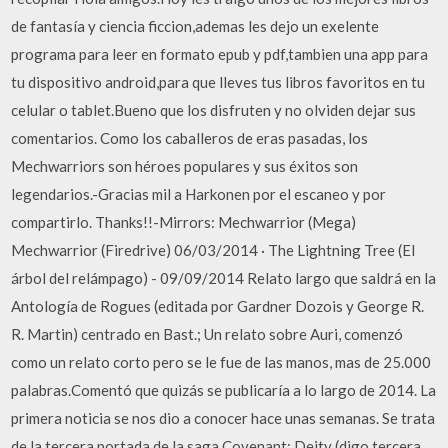
de fantasía y ciencia ficcion,ademas les dejo un exelente
programa para leer en formato epub y pdf,tambien una app para
tu dispositivo android,para que lleves tus libros favoritos en tu
celular o tablet.Bueno que los disfruten y no olviden dejar sus
comentarios. Como los caballeros de eras pasadas, los
Mechwarriors son héroes populares y sus éxitos son
legendarios.-Gracias mil a Harkonen por el escaneo y por
compartirlo. Thanks!!-Mirrors: Mechwarrior (Mega)
Mechwarrior (Firedrive) 06/03/2014 · The Lightning Tree (El
árbol del relámpago) - 09/09/2014 Relato largo que saldrá en la
Antología de Rogues (editada por Gardner Dozois y George R.
R. Martin) centrado en Bast.; Un relato sobre Auri, comenzó
como un relato corto pero se le fue de las manos, mas de 25.000
palabras.Comentó que quizás se publicaría a lo largo de 2014. La
primera noticia se nos dio a conocer hace unas semanas. Se trata
de la tercera portada de la saga Covenant: Deity (digo tercera,