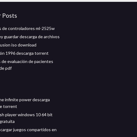
r Posts
 de controladores ml-2525w
y guardar descarga de archivos
fusion iso download
ón 1996 descarga torrent
s de evaluación de pacientes
de pdf
he infinite power descarga
de torrent
sh player windows 10 64 bit
gratuita
argar juegos compartidos en