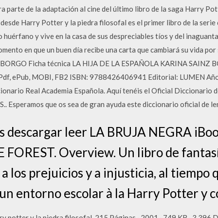
a parte de la adaptación al cine del último libro de la saga Harry Pot
 desde Harry Potter y la piedra filosofal es el primer libro de la ser
huérfano y vive en la casa de sus despreciables tíos y del inaguant
 momento en que un buen día recibe una carta que cambiará su vida p
BORGO Ficha técnica LA HIJA DE LA ESPAÑOLA KARINA SAINZ B
df, ePub, MOBI, FB2 ISBN: 9788426406941 Editorial: LUMEN Año 
nario Real Academia Española. Aquí tenéis el Oficial Diccionario 
 Esperamos que os sea de gran ayuda este diccionario oficial de l
tis descargar leer LA BRUJA NEGRA iBoo
 FOREST. Overview. Un libro de fantasí
 los prejuicios y a injusticia, al tiempo
 un entorno escolar à la Harry Potter y 
ry potter y la piedra filosofal. 215 Páginas · 2001 · 749 KB · 3,396