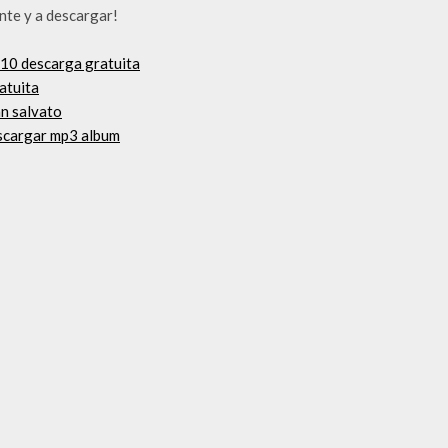
ente y a descargar!
10 descarga gratuita
atuita
an salvato
scargar mp3 album