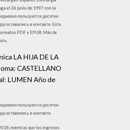
aga el 26 junio de 1997 con la
жедневно пользуются десятки
да оставались в контакте. Esta
n formatos PDF y EPUB. Más de
ать.
ica LA HIJA DE LA
dioma: CASTELLANO
ial: LUMEN Año de
жедневно пользуются десятки
да оставались в контакте.
2018, mientras que los ingresos