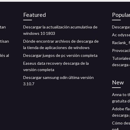
Featured
Popula
 tan
Descargar la actualización acumulativa de
Descargas
windows 10 1803
Ac odysse
tisan
Dónde encontrar archivos de descarga de
Raclank_ 
la tienda de aplicaciones de windows
Provocaci
lés al
Descargar juegos de pc versión completa
Tutoriale
Easeus data recovery descarga de la
descarga 
versión completa
Descargar samsung odin última versión
New
3.10.7
Anna to t
gratuita 
Adobe fla
descarga 
Cómo desc
ps4