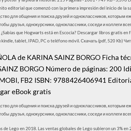
hito editorial que comenzó con la primera impresión del inicio de la s
ство для общения и поиска друзей и одноклассников, которым е
обы друзья, однокурсники, одноклассники, соседи и коллеги всег
r. ¿Sabías que Hogwarts está en Escocia? Descargar libros gratis e
 kindle, tablet, IPAD, PC o teléfono móvil. Скачать (pdf, 520 Kb) Чит
ÑOLA de KARINA SAINZ BORGO Ficha técn
AINZ BORGO Número de páginas: 200 I
, MOBI, FB2 ISBN: 9788426406941 Editor
gar eBook gratis
ство для общения и поиска друзей и одноклассников, которым е
обы друзья, однокурсники, одноклассники, соседи и коллеги всег
s de Lego en 2018. Las ventas globales de Lego subieron un 3% en 