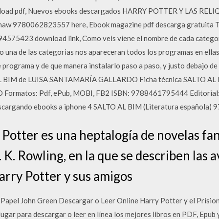
oad pdf, Nuevos ebooks descargados HARRY POTTER Y LAS RELI
 Thaw 9780062823557 here, Ebook magazine pdf descarga gratu
423 download link, Como veis viene el nombre de cada categori
o una de las categorias nos apareceran todos los programas en ellas 
 programa y de que manera instalarlo paso a paso, y justo debajo de 
O AL BIM de LUISA SANTAMARÍA GALLARDO Ficha técnica SALTO 
ormatos: Pdf, ePub, MOBI, FB2 ISBN: 9788461795444 Editorial
cargando ebooks a iphone 4 SALTO AL BIM (Literatura española) 
Potter es una heptalogía de novelas fant
J. K. Rowling, en la que se describen las 
rry Potter y sus amigos
 Papel John Green Descargar o Leer Online Harry Potter y el Prisio
ugar para descargar o leer en línea los mejores libros en PDF, Epub