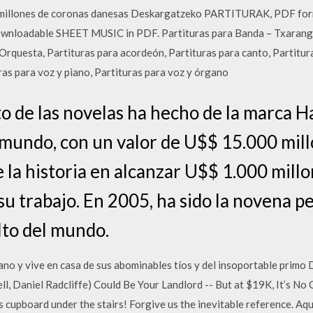
0 millones de coronas danesas Deskargatzeko PARTITURAK, PDF fo
oadable SHEET MUSIC in PDF. Partituras para Banda – Txaranga, 
Orquesta, Partituras para acordeón, Partituras para canto, Partitura
ras para voz y piano, Partituras para voz y órgano
to de las novelas ha hecho de la marca H
 mundo, con un valor de U$$ 15.000 mill
e la historia en alcanzar U$$ 1.000 mill
su trabajo. En 2005, ha sido la novena p
lto del mundo.
no y vive en casa de sus abominables tíos y del insoportable primo D
ll, Daniel Radcliffe) Could Be Your Landlord -- But at $19K, It’s N
 cupboard under the stairs! Forgive us the inevitable reference. Aquí