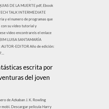
QUIAS DE LA MUERTE pdf, Ebook
ita TECH TALK INTERMEDIATE
a y el numero de programas que
con su video tutorial y
ese video encontrareis el enlace
AL BIM LUISA SANTAMARÍA
: AUTOR-EDITOR Año de edición:
97…
ásticas escrita por
aventuras del joven
nero de Azkaban J. K. Rowling
 y mobi. Descargar pelicula Harry