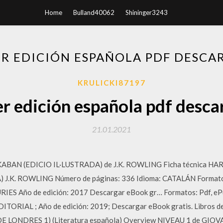
Home
Bulland40062
Shininger3243
R EDICIÓN ESPAÑOLA PDF DESCA
KRULICKI87197
r edición española pdf desca
21.01.2021
BAN (EDICIO IL·LUSTRADA) de J.K. ROWLING Ficha técnica HA
.K. ROWLING Número de páginas: 336 Idioma: CATALÁN Formatos
ES Año de edición: 2017 Descargar eBook gr… Formatos: Pdf, eP
TORIAL ; Año de edición: 2019; Descargar eBook gratis. Libros de 
 LONDRES 1) (Literatura española) Overview NIVEAU 1 de GIO