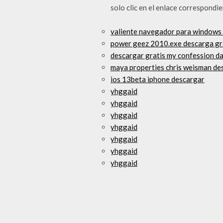
solo clic en el enlace correspondi
valiente navegador para windows 
power geez 2010.exe descarga gr
descargar gratis my confession d
maya properties chris weisman de
ios 13beta iphone descargar
yhggaid
yhggaid
yhggaid
yhggaid
yhggaid
yhggaid
yhggaid