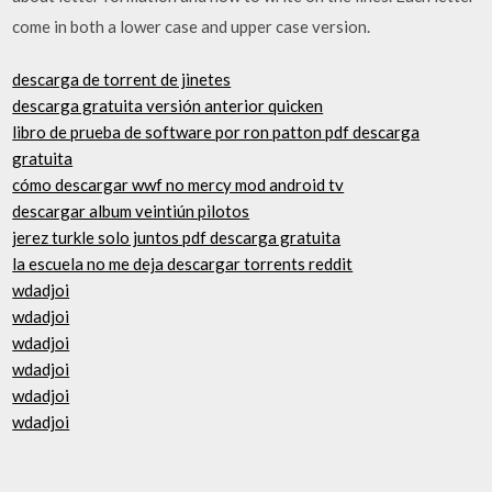
come in both a lower case and upper case version.
descarga de torrent de jinetes
descarga gratuita versión anterior quicken
libro de prueba de software por ron patton pdf descarga
gratuita
cómo descargar wwf no mercy mod android tv
descargar album veintiún pilotos
jerez turkle solo juntos pdf descarga gratuita
la escuela no me deja descargar torrents reddit
wdadjoi
wdadjoi
wdadjoi
wdadjoi
wdadjoi
wdadjoi