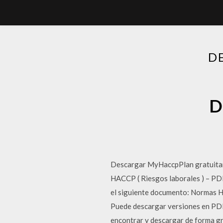
D
D
Descargar MyHaccpPlan gratuitam
HACCP ( Riesgos laborales ) – PDF
el siguiente documento: Normas HA
Puede descargar versiones en PDF 
encontrar y descargar de forma gr