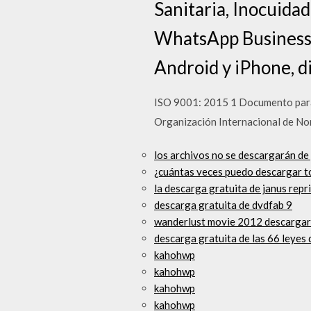
Sanitaria, Inocuida
WhatsApp Business e
Android y iPhone, d
ISO 9001: 2015 1 Documento para f
Organización Internacional de No
los archivos no se descargarán de
¿cuántas veces puedo descargar to
la descarga gratuita de janus repr
descarga gratuita de dvdfab 9
wanderlust movie 2012 descargar
descarga gratuita de las 66 leyes d
kahohwp
kahohwp
kahohwp
kahohwp