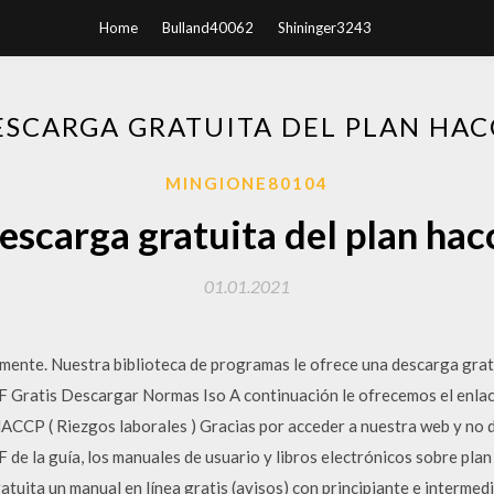
Home
Bulland40062
Shininger3243
ESCARGA GRATUITA DEL PLAN HAC
MINGIONE80104
escarga gratuita del plan hac
01.01.2021
ente. Nuestra biblioteca de programas le ofrece una descarga gra
 Gratis Descargar Normas Iso A continuación le ofrecemos el enlace
CCP ( Riezgos laborales ) Gracias por acceder a nuestra web y no d
de la guía, los manuales de usuario y libros electrónicos sobre plan
atuita un manual en línea gratis (avisos) con principiante e interme