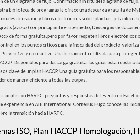
ón de un diagrama de flujo. Confirmación in situ del diagrama de fluj
ra biblioteca de programas le ofrece una descarga gratuita de My
anuales de usuario y libros electrónicos sobre plan haccp, también 
 gratis (avisos) con principiante e intermedio, Descargas de docume
cp de forma gratuita, pero por favor respeten libros electrónicos 
ontrol en los puntos crticos para la inocuidad del producto, valoriza 
ma Preventivo y no reactivo. Una herramienta utilizada para proteger 
HACCP. Disponibles para descarga gratuita, las guías están destinada
sos clave de un plan HACCP. Una guía gratuita para los responsable
er de manera eficiente a todas las etapas.
a cumplir con HARPC: preguntas y respuestas del evento en Facebo
experiencia en AIB International, Cornelius Hugo conoce las inicia
obre la transición hacia HARPC.
emas ISO, Plan HACCP, Homologación, Ha