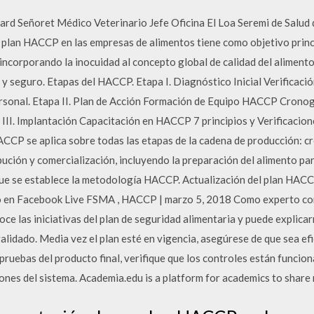
d Señoret Médico Veterinario Jefe Oficina El Loa Seremi de Salud 
 plan HACCP en las empresas de alimentos tiene como objetivo princ
 incorporando la inocuidad al concepto global de calidad del alimento
 y seguro. Etapas del HACCP. Etapa I. Diagnóstico Inicial Verificaci
rsonal. Etapa II. Plan de Acción Formación de Equipo HACCP Cronog
III. Implantación Capacitación en HACCP 7 principios y Verificacione
CCP se aplica sobre todas las etapas de la cadena de producción: cr
bución y comercialización, incluyendo la preparación del alimento p
s que se establece la metodología HACCP. Actualización del plan HA
o en Facebook Live FSMA , HACCP | marzo 5, 2018 Como experto con
ce las iniciativas del plan de seguridad alimentaria y puede explicar
idado. Media vez el plan esté en vigencia, asegúrese de que sea efi
 pruebas del producto final, verifique que los controles están funcio
ones del sistema. Academia.edu is a platform for academics to share