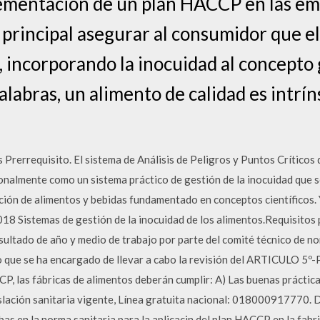
lementación de un plan HACCP en las em
 principal asegurar al consumidor que e
, incorporando la inocuidad al concepto 
alabras, un alimento de calidad es intr
Prerrequisito. El sistema de Análisis de Peligros y Puntos Críticos
ionalmente como un sistema práctico de gestión de la inocuidad que 
ción de alimentos y bebidas fundamentado en conceptos científicos. 
8 Sistemas de gestión de la inocuidad de los alimentos.Requisitos p
esultado de año y medio de trabajo por parte del comité técnico de 
 que se ha encargado de llevar a cabo la revisión del ARTICULO 5º-
P, las fábricas de alimentos deberán cumplir: A) Las buenas práctic
slación sanitaria vigente, Línea gratuita nacional: 018000917770. D
s en la norma sanitaria para la aplicacin del plan HACCP en la fabr