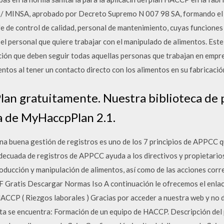
6 / MINSA, aprobado por Decreto Supremo N 007 98 SA, formando e
efe de control de calidad, personal de mantenimiento, cuyas funciones
 el personal que quiere trabajar con el manipulado de alimentos. Este 
ción que deben seguir todas aquellas personas que trabajan en empr
entos al tener un contacto directo con los alimentos en su fabricació
n gratuitamente. Nuestra biblioteca de 
a de MyHaccpPlan 2.1.
a buena gestión de registros es uno de los 7 principios de APPCC q
decuada de registros de APPCC ayuda a los directivos y propietarios
oducción y manipulación de alimentos, así como de las acciones cor
 Gratis Descargar Normas Iso A continuación le ofrecemos el enlace
CCP ( Riezgos laborales ) Gracias por acceder a nuestra web y no d
ta se encuentra: Formación de un equipo de HACCP. Descripción del