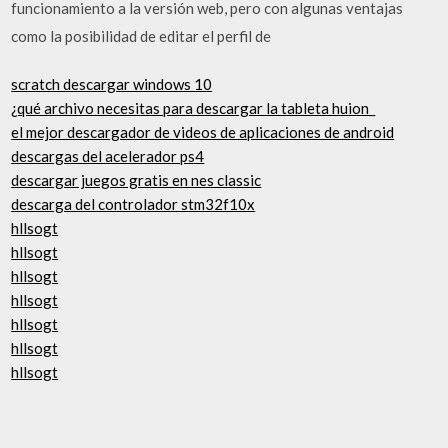
funcionamiento a la versión web, pero con algunas ventajas
como la posibilidad de editar el perfil de
scratch descargar windows 10
¿qué archivo necesitas para descargar la tableta huion_
el mejor descargador de videos de aplicaciones de android
descargas del acelerador ps4
descargar juegos gratis en nes classic
descarga del controlador stm32f10x
hllsogt
hllsogt
hllsogt
hllsogt
hllsogt
hllsogt
hllsogt