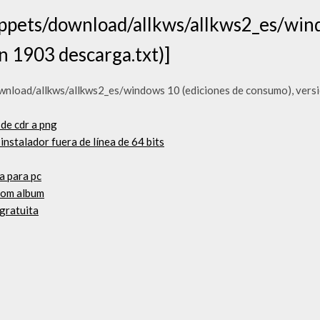
pets/download/allkws/allkws2_es/wind
n 1903 descarga.txt)]
load/allkws/allkws2_es/windows 10 (ediciones de consumo), versi
 de cdr a png
nstalador fuera de línea de 64 bits
a para pc
loom album
gratuita