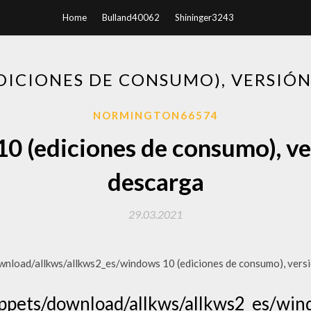
Home
Bulland40062
Shininger3243
DICIONES DE CONSUMO), VERSIÓN
NORMINGTON66574
0 (ediciones de consumo), ve
descarga
29.03.2021
load/allkws/allkws2_es/windows 10 (ediciones de consumo), versi
pets/download/allkws/allkws2_es/wind