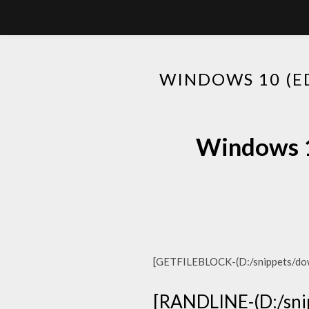
WINDOWS 10 (E
Windows 1
[GETFILEBLOCK-(D:/snippets/down
[RANDLINE-(D:/snip