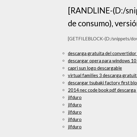
[RANDLINE-(D:/snip
de consumo), versió
[GETFILEBLOCK-(D:/snippets/down
descarga gratuita del convertidor
descargar opera para windows 10 i
capri sun logo descargable
virtual families 3 descarga gratuit
descargar tsubaki factory first b
2014 nec code book pdf descarga 
jlfduro
jlfduro
jlfduro
jlfduro
jlfduro