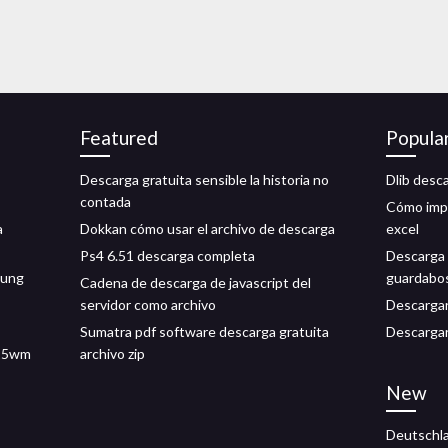
Featured
Popula
Descarga gratuita sensible la historia no
Dlib desc
contada
Cómo impo
a
Dokkan cómo usar el archivo de descarga
excel
Ps4 6.51 descarga completa
Descarga g
sung
guardabo
Cadena de descarga de javascript del
servidor como archivo
Descarga
Sumatra pdf software descarga gratuita
Descargar
015wm
archivo zip
New
Deutschla