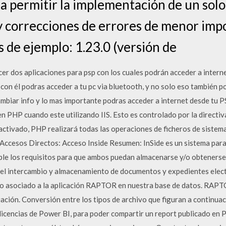
 permitir la implementación de un solo
 y correcciones de errores de menor imp
 de ejemplo: 1.23.0 (versión de
er dos aplicaciones para psp con los cuales podrán acceder a interne
y con él podras acceder a tu pc via bluetooth, y no solo eso también 
ambiar info y lo mas importante podras acceder a internet desde tu
en PHP cuando este utilizando IIS. Esto es controlado por la directiv
activado, PHP realizará todas las operaciones de ficheros de sistema
Accesos Directos: Acceso Inside Resumen: InSide es un sistema para
ple los requisitos para que ambos puedan almacenarse y/o obtenerse
a el intercambio y almacenamiento de documentos y expedientes elec
o asociado a la aplicación RAPTOR en nuestra base de datos. RAPTOR
ción. Conversión entre los tipos de archivo que figuran a continuac
icencias de Power BI, para poder compartir un report publicado en 