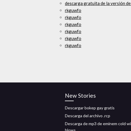
descarga gratuita de la versión d
rkguwfo
rkguwfo
rkguwfo
rkguwfo
rkguwfo
rkguwfo
New Stories
Descargar bokep gay gratis
Descarga del archivo .rcp
Descarga de mp3 de eminem cold w
blows