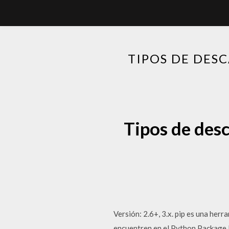
TIPOS DE DES
Tipos de desc
Versión: 2.6+, 3.x. pip es una herr
encuentren en el Python Package I