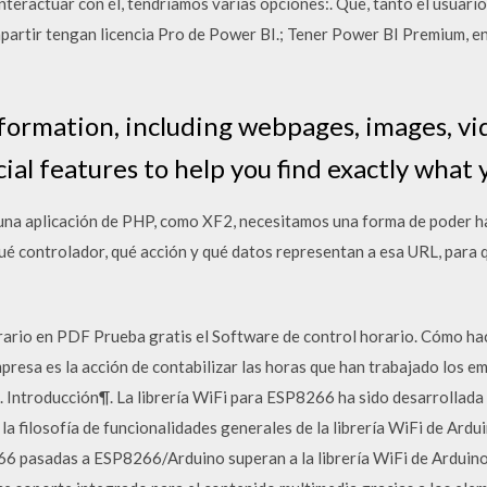
nteractuar con él, tendríamos varias opciones:. Que, tanto el usuario
mpartir tengan licencia Pro de Power BI.; Tener Power BI Premium, en
nformation, including webpages, images, v
al features to help you find exactly what y
 una aplicación de PHP, como XF2, necesitamos una forma de poder ha
ué controlador, qué acción y qué datos representan a esa URL, para
orario en PDF Prueba gratis el Software de control horario. Cómo hac
mpresa es la acción de contabilizar las horas que han trabajado los 
da. Introducción¶. La librería WiFi para ESP8266 ha sido desarrolla
 filosofía de funcionalidades generales de la librería WiFi de Arduin
6 pasadas a ESP8266/Arduino superan a la librería WiFi de Arduino