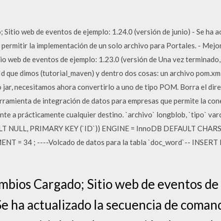
itio web de eventos de ejemplo: 1.24.0 (versión de junio) - Se ha a
ermitir la implementación de un solo archivo para Portales. - Mejo
io web de eventos de ejemplo: 1.23.0 (versión de Una vez terminado,
Id que dimos (tutorial_maven) y dentro dos cosas: un archivo pom.xml 
 jar, necesitamos ahora convertirlo a uno de tipo POM. Borra el dire
rramienta de integración de datos para empresas que permite la con
ente a prácticamente cualquier destino. `archivo` longblob, `tipo`
LT NULL, PRIMARY KEY (`ID`)) ENGINE = InnoDB DEFAULT CHARS
 = 34 ; ----Volcado de datos para la tabla `doc_word`-- INSERT I
bios Cargado; Sitio web de eventos de 
 Se ha actualizado la secuencia de coman