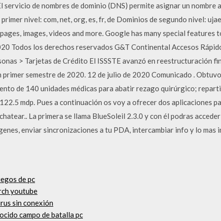
l servicio de nombres de dominio (DNS) permite asignar un nombre a
rimer nivel: com, net, org, es, fr, de Dominios de segundo nivel: ujae
bpages, images, videos and more. Google has many special features to
020 Todos los derechos reservados G&T Continental Accesos Rápi
nas > Tarjetas de Crédito El ISSSTE avanzó en reestructuración fi
en primer semestre de 2020. 12 de julio de 2020 Comunicado . Obtuvo
ento de 140 unidades médicas para abatir rezago quirúrgico; reparti
122.5 mdp. Pues a continuación os voy a ofrecer dos aplicaciones pa
hatear.. La primera se llama BlueSoleil 2.3.0 y con él podras acceder 
genes, enviar sincronizaciones a tu PDA, intercambiar info y lo mas
uegos de pc
rch youtube
irus sin conexión
cido campo de batalla pc