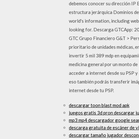
debemos conocer su dirección IP E
estructura jerárquica Dominios de p
world's information, including we
looking for. Descarga GTCApp: 2
GTC Grupo Financiero G&T > Perso
prioritario de unidades médicas, 
invertir 5 mil 389 mdp en equipami
medicina general por un monto de 
acceder a internet desde su PSP y c
eso también podrás transferir imá
internet desde tu PSP.
descargar toon blast mod apk
juegos gratis 3d pron descargar j
mp3 mp4 descargador google sea
descarga gratuita de escáner de v
descargar tamaño jugador descono