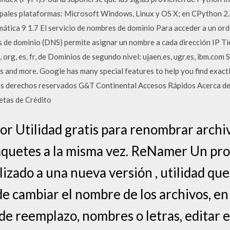
cipales plataformas: Microsoft Windows, Linux y OS X; en CPython 2.
mática 9 1.7 El servicio de nombres de dominio Para acceder a un o
es de dominio (DNS) permite asignar un nombre a cada dirección IP Ti
 org, es, fr, de Dominios de segundo nivel: ujaen.es, ugr.es, ibm.com 
 and more. Google has many special features to help you find exactl
s derechos reservados G&T Continental Accesos Rápidos Acerca 
etas de Crédito
tor Utilidad gratis para renombrar arc
paquetes a la misma vez. ReNamer Un pr
alizado a una nueva versión , utilidad q
e cambiar el nombre de los archivos, en
 de reemplazo, nombres o letras, editar el