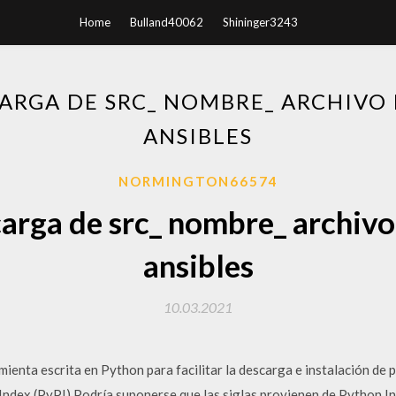
Home
Bulland40062
Shininger3243
CARGA DE SRC_ NOMBRE_ ARCHIVO 
ANSIBLES
NORMINGTON66574
arga de src_ nombre_ archivo
ansibles
10.03.2021
amienta escrita en Python para facilitar la descarga e instalación de
ndex (PyPI).Podría suponerse que las siglas provienen de Python In