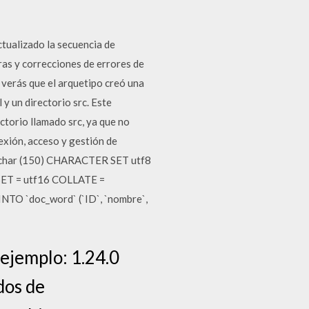
ctualizado la secuencia de
ras y correcciones de errores de
 verás que el arquetipo creó una
y un directorio src. Este
ctorio llamado src, ya que no
exión, acceso y gestión de
 varchar (150) CHARACTER SET utf8
ET = utf16 COLLATE =
NTO `doc_word` (`ID`, `nombre`,
ejemplo: 1.24.0
dos de