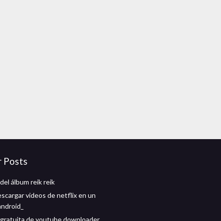
r Posts
el álbum reik reik
scargar videos de netflix en un
android_
gratuita de youtube downloader