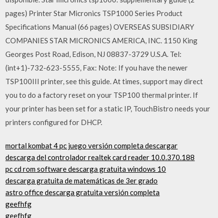
pages) Printer Star Micronics TSP1000 Series Product
Specifications Manual (66 pages) OVERSEAS SUBSIDIARY
COMPANIES STAR MICRONICS AMERICA, INC. 1150 King
Georges Post Road, Edison, NJ 08837-3729 U.S.A. Tel:
(int+1)-732-623-5555, Fax: Note: If you have the newer
TSP100III printer, see this guide. At times, support may direct
you to do a factory reset on your TSP100 thermal printer. If
your printer has been set for a static IP, TouchBistro needs your
printers configured for DHCP.
mortal kombat 4 pc juego versión completa descargar
descarga del controlador realtek card reader 10.0.370.188
pc cd rom software descarga gratuita windows 10
descarga gratuita de matemáticas de 3er grado
astro office descarga gratuita versión completa
geefhfg
geefhfg