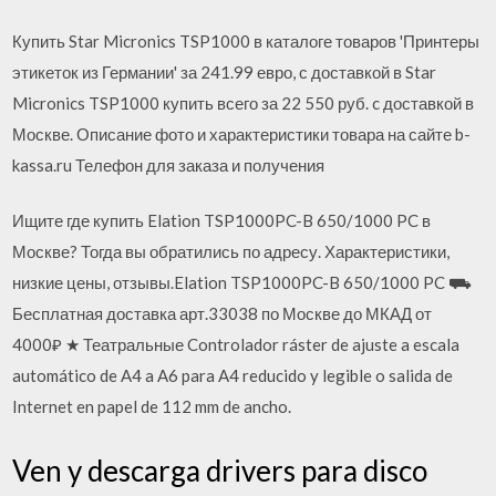
Купить Star Micronics TSP1000 в каталоге товаров 'Принтеры
этикеток из Германии' за 241.99 евро, с доставкой в Star
Micronics TSP1000 купить всего за 22 550 руб. c доставкой в
Москве. Описание фото и характеристики товара на сайте b-
kassa.ru Телефон для заказа и получения
Ищите где купить Elation TSP1000PC-B 650/1000 PC в
Москве? Тогда вы обратились по адресу. Характеристики,
низкие цены, отзывы.Elation TSP1000PC-B 650/1000 PC ⛟
Бесплатная доставка арт.33038 по Москве до МКАД от
4000₽ ★ Театральные Controlador ráster de ajuste a escala
automático de A4 a A6 para A4 reducido y legible o salida de
Internet en papel de 112 mm de ancho.
Ven y descarga drivers para disco