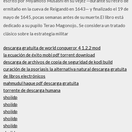
escrito por Miyamoto Musashi en su vejez —durante su retiro de
ermitaño en la cueva de Reigandō en 1643— y finalizado el 19 de
mayo de 1645, pocas semanas antes de su muerte.El libro está
dedicado a su pupilo Terao Magonojo.. Se considera un tratado
clásico sobre la estrategia militar
descarga gratuita de world conqueror 4 1.2.2 mod
la ecuación de éxito mobi pdf torrent download
descarga de archivos de copia de seguridad de kodi build
curación de la psoriasis la alternativa natural descarga gratuita
de libros electrónicos
mahmudul haque pdf descarga gratuita
torrente de descarga humana
shoiidp
shoiidp
shoiidp
shoiidp
shoiidp