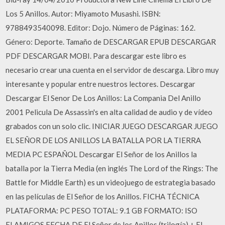
Los 5 Anillos. Autor: Miyamoto Musashi. ISBN:
9788493540098. Editor: Dojo. Número de Páginas: 162.
Género: Deporte. Tamaño de DESCARGAR EPUB DESCARGAR
PDF DESCARGAR MOBI. Para descargar este libro es
necesario crear una cuenta en el servidor de descarga. Libro muy
interesante y popular entre nuestros lectores. Descargar
Descargar El Senor De Los Anillos: La Compania Del Anillo
2001 Pelicula De Assassin's en alta calidad de audio y de vídeo
grabados con un solo clic. INICIAR JUEGO DESCARGAR JUEGO
EL SEÑOR DE LOS ANILLOS LA BATALLA POR LA TIERRA
MEDIA PC ESPAÑOL Descargar El Señor de los Anillos la
batalla por la Tierra Media (en inglés The Lord of the Rings: The
Battle for Middle Earth) es un videojuego de estrategia basado
en las películas de El Señor de los Anillos. FICHA TÉCNICA
PLATAFORMA: PC PESO TOTAL: 9.1 GB FORMATO: ISO
ELAMIGOS FECHA DE El Señor de los Anillos (trilogía) + El