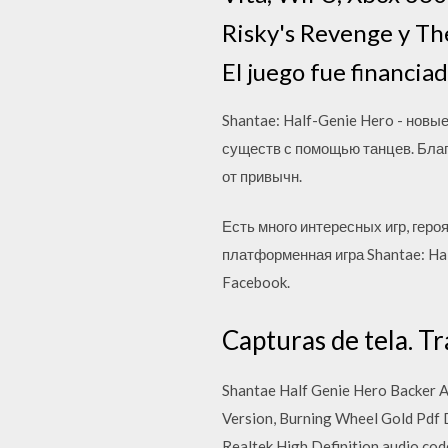
Risky's Revenge y The
El juego fue financiad
Shantae: Half-Genie Hero - но
существ с помощью танцев. Благ
от привычн.
Есть много интересных игр, геро
платформенная игра Shantae: Hal
Facebook.
Capturas de tela. Tr
Shantae Half Genie Hero Backer 
Version, Burning Wheel Gold Pdf 
Realtek High Definition audio cod