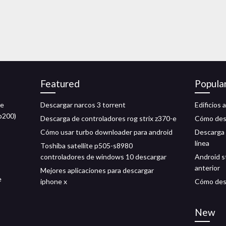
Featured
Popula
de
Descargar narcos 3 torrent
Edificios 
sp200)
Descarga de controladores rog strix z370-e
Cómo desc
Cómo usar turbo downloader para android
Descarga 
línea
Toshiba satellite p505-s8980
controladores de windows 10 descargar
Android s
anterior
Mejores aplicaciones para descargar
e
iphone x
Cómo desc
New