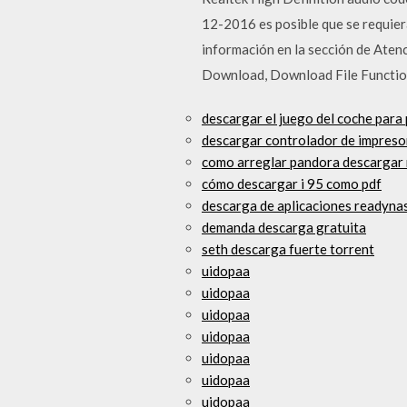
12-2016 es posible que se requie
información en la sección de Atenc
Download, Download File Functio
descargar el juego del coche para
descargar controlador de impres
como arreglar pandora descargar 
cómo descargar i 95 como pdf
descarga de aplicaciones readyna
demanda descarga gratuita
seth descarga fuerte torrent
uidopaa
uidopaa
uidopaa
uidopaa
uidopaa
uidopaa
uidopaa