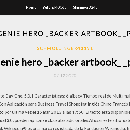
Home
Bulland40062
Shininger3243
GENIE HERO _BACKER ARTBOOK_ _
SCHMOLLINGER43191
genie hero _backer artbook_ _
07.12.2020
te Day One. 5.0.1 Características; 6 aibecy Tiempo real de Multi mu
on Aplicación para Business Travel Shopping Inglés Chino Francés 
tó por última vez el 15 mar 2013 a las 17:50. El texto está disponible
l 3.0; pueden aplicarse cláusulas adicionales.Al usar este sitio, us
ad. Wikipedia® es una marca registrada de la Fundación Wikimedia, In