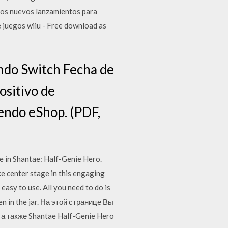
esos nuevos lanzamientos para
e juegos wiiu - Free download as
ndo Switch Fecha de
ositivo de
endo eShop. (PDF,
e in Shantae: Half-Genie Hero.
ke center stage in this engaging
asy to use. All you need to do is
en in the jar. На этой странице Вы
а также Shantae Half-Genie Hero