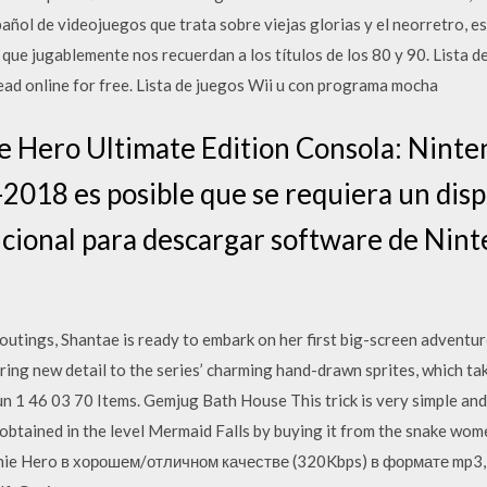
añol de videojuegos que trata sobre viejas glorias y el neorretro, 
que jugablemente nos recuerdan a los títulos de los 80 y 90. Lista d
r read online for free. Lista de juegos Wii u con programa mocha
e Hero Ultimate Edition Consola: Ninte
2018 es posible que se requiera un disp
cional para descargar software de Nint
outings, Shantae is ready to embark on her first big-screen adventur
bring new detail to the series’ charming hand-drawn sprites, which ta
 1 46 03 70 Items. Gemjug Bath House This trick is very simple and e
obtained in the level Mermaid Falls by buying it from the snake wom
nie Hero в хорошем/отличном качестве (320Kbps) в формате mp3, 