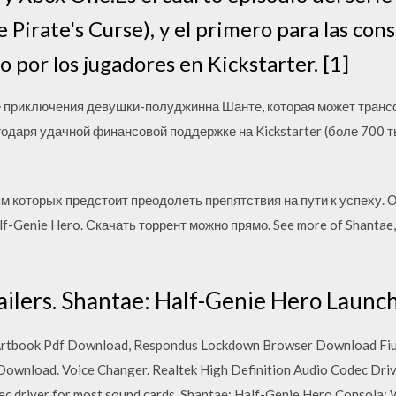
 Pirate's Curse), y el primero para las con
o por los jugadores en Kickstarter. [1]
вые приключения девушки-полуджинна Шанте, которая может тран
одаря удачной финансовой поддержке на Kickstarter (боле 700 ты
ям которых предстоит преодолеть препятствия на пути к успеху. 
f-Genie Hero. Скачать торрент можно прямо. See more of Shantae,
ailers. Shantae: Half-Genie Hero Launch
Artbook Pdf Download, Respondus Lockdown Browser Download Fiu,
Download. Voice Changer. Realtek High Definition Audio Codec Dri
ec driver for most sound cards. Shantae: Half-Genie Hero Consola: 