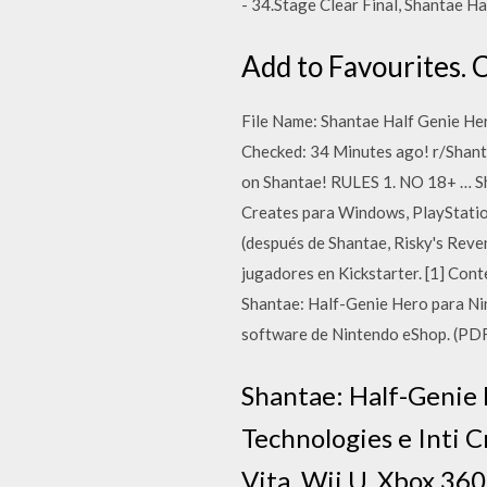
- 34.Stage Clear Final, Shantae H
Add to Favourites. 
File Name: Shantae Half Genie Her
Checked: 34 Minutes ago! r/Shantae:
on Shantae! RULES 1. NO 18+ … Sh
Creates para Windows, PlayStation
(después de Shantae, Risky's Reven
jugadores en Kickstarter. [1] Con
Shantae: Half-Genie Hero para Nin
software de Nintendo eShop. (PDF,
Shantae: Half-Genie 
Technologies e Inti C
Vita, Wii U, Xbox 360