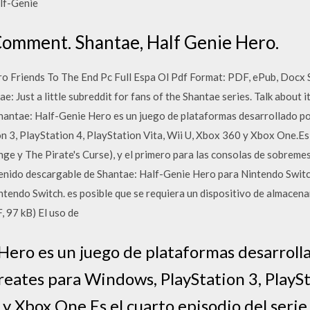
alf-Genie
Comment. Shantae, Half Genie Hero.
o Friends To The End Pc Full Espa Ol Pdf Format: PDF, ePub, Docx 
 Just a little subreddit for fans of the Shantae series. Talk about it
antae: Half-Genie Hero es un juego de plataformas desarrollado p
 3, PlayStation 4, PlayStation Vita, Wii U, Xbox 360 y Xbox One.Es e
ge y The Pirate's Curse), y el primero para las consolas de sobremesa
tenido descargable de Shantae: Half-Genie Hero para Nintendo Swit
tendo Switch. es posible que se requiera un dispositivo de almacen
 97 kB) El uso de
Hero es un juego de plataformas desarrol
reates para Windows, PlayStation 3, PlaySt
 y Xbox One.Es el cuarto episodio del seri