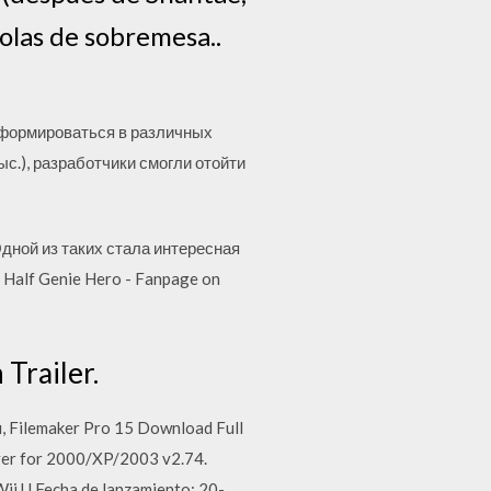
solas de sobremesa..
сформироваться в различных
с.), разработчики смогли отойти
Одной из таких стала интересная
 Half Genie Hero - Fanpage on
 Trailer.
 Filemaker Pro 15 Download Full
ver for 2000/XP/2003 v2.74.
Wii U Fecha de lanzamiento: 20-