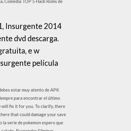
lia, Comédia TOP 5 Hack Roms de
.1, Insurgente 2014
ente dvd descarga.
gratuita, e w
nsurgente película
debes estar muy atento de APK
siempre para encontrar el último
ll fix it for you. To clarify, there
n there that could damage your save
do la serie de pokemon espero que
 saludo. Responder Eliminar.