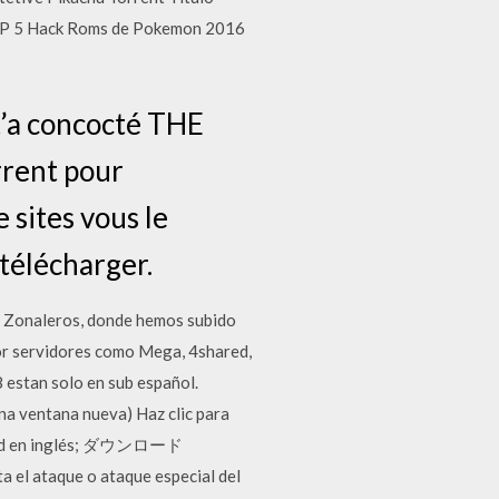
TOP 5 Hack Roms de Pokemon 2016
 t’a concocté THE
rrent pour
sites vous le
 télécharger.
b Zonaleros, donde hemos subido
por servidores como Mega, 4shared,
estan solo en sub español.
una ventana nueva) Haz clic para
nload en inglés; ダウンロード
 el ataque o ataque especial del