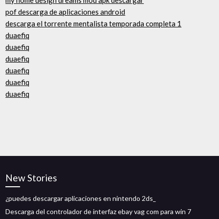
my home design dreams mod apk descargar
pof descarga de aplicaciones android
descarga el torrente mentalista temporada completa 1
duaefiq
duaefiq
duaefiq
duaefiq
duaefiq
duaefiq
New Stories
¿puedes descargar aplicaciones en nintendo 2ds_
Descarga del controlador de interfaz ebay vag com para win 7