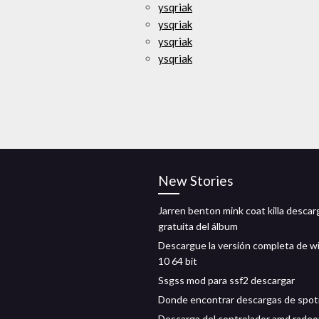
ysqriak
ysqriak
ysqriak
ysqriak
New Stories
Jarren benton mink coat killa descar
gratuita del álbum
Descargue la versión completa de 
10 64 bit
Ssgss mod para ssf2 descargar
Donde encontrar descargas de spoti
Descarga del controlador amd radeo