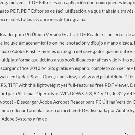
tengamos en … PDF Editor es una aplicación que, como puedes imagin
to PDF. PDF Editor es de fácil utilización, ya que trabaja a través 
 accesibles todas las opciones del programa.
Reader para PC Última Versión Gratis. PDF Reader es un lector de
e incluye almacenamiento online, anotación y dibujo a mano alzada. E
rmato Adobe Flash Player es un plugin del navegador que permite vis
ultiplataforma que debido a sus posibilidades gráficas y de Nitro pd
scargar office 2010 64 bits gratis en español completo con serial - 
are en UpdateStar - Open, read, view, review and print Adobe PDF 
, TIFF with this lightweight yet full-featured free PDF viewer. De
ol para Sistemas Operativos WINDOWS 7, 8, 8.1 y 10, de 32 y 64 B
votos) - Descargar Adobe Acrobat Reader para PC Última Versión 
primir o rellenar formularios en un archivo PDF, diseñada por Adobe S
 Adobe Systems a fin de