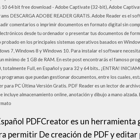
10 64 bit free download - Adobe Captivate (32-bit), Adobe Captiva
rams DESCARGA ADOBE READER GRATIS. Adobe Reader es el softwa
ñadir comentarios o imprimir documentos en formato digital sin compl
 electrónicos desde tu ordenador o presentar tus documentos de form
o probado en los principales sistemas operativos basados en Windo
ws 7, Windows 8 y Windows 10. Para instalar el software necesita
lo, un mínimo de 1 GB de RAM. En este post encontrarás el famoso 
 totalmente Full, en Español y para 32 y 64 bits.. ¡ENTRA! INICIAM
on programas que puedan gestionar documentos, entre los cuales, es
r para PC Última Versión Gratis. PDF Reader es un lector de arch
e incluye almacenamiento online, anotación y dibujo a mano alzada. E
ormato
spañol PDFCreator es un herramienta gr
ra permitir De creación de PDF y edita