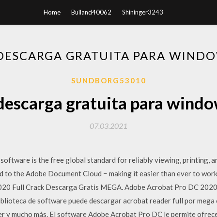
Home
Bulland40062
Shininger3243
DESCARGA GRATUITA PARA WINDOW
SUNDBORG53010
escarga gratuita para windo
07.03.2021
ftware is the free global standard for reliably viewing, printing
d to the Adobe Document Cloud − making it easier than ever to wor
020 Full Crack Descarga Gratis MEGA. Adobe Acrobat Pro DC 2020 
biblioteca de software puede descargar acrobat reader full por mega
der y mucho más. El software Adobe Acrobat Pro DC le permite ofre