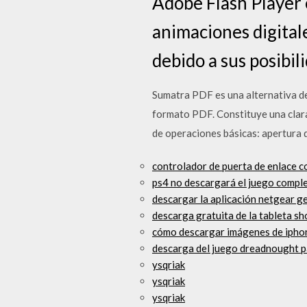
Adobe Flash Player 
animaciones digital
debido a sus posibil
Sumatra PDF es una alternativa de
formato PDF. Constituye una clara a
de operaciones básicas: apertura d
controlador de puerta de enlace c
ps4 no descargará el juego comple
descargar la aplicación netgear g
descarga gratuita de la tableta s
cómo descargar imágenes de ipho
descarga del juego dreadnought p
ysqriak
ysqriak
ysqriak