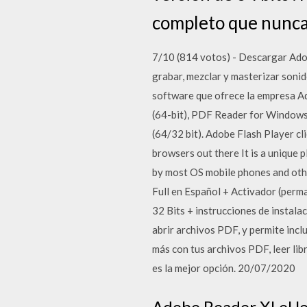
completo que nunca 
7/10 (814 votos) - Descargar Adob
grabar, mezclar y masterizar sonid
software que ofrece la empresa A
(64-bit), PDF Reader for Window
(64/32 bit). Adobe Flash Player cl
browsers out there It is a unique 
by most OS mobile phones and oth
Full en Español + Activador (perm
32 Bits + instrucciones de inst
abrir archivos PDF, y permite incl
más con tus archivos PDF, leer li
es la mejor opción. 20/07/2020
Adobe Reader XI el l