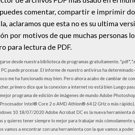
l puedes comentar, compartir e imprimir 
lla, aclaramos que esta no es su ultima ver
ción por motivos de que muchas personas lo s
ro para lectura de PDF.
se desde nuestra biblioteca de programas gratuitamente. ".pdf", ".ed
 PC puede procesar. El informe de nuestro antivirus ha determinado
 poco me ha funcionado muy bien. Pero ahora acabo de cambiar de co
atcher, primero dice que la conexion a internet no está bien Luego pa
el mejor programa de edición de imágenes de mundo Adobe Photosho
ll Procesador Intel® Core 2 o AMD Athlon® 64 (2 GHz o más rápido
ndows 10 18/07/2020 Adobe Acrobat DC es la nueva herramienta de
as y quieres tener siempre lo mejor para trabajar más cómodamente 
s vamos a encontrar con una herramienta con la que vamos a poder t