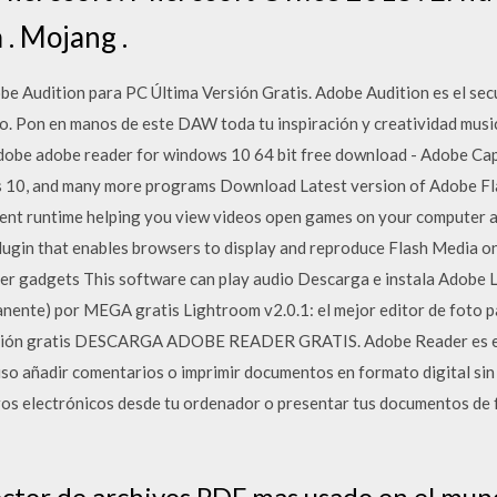
. Mojang .
e Audition para PC Última Versión Gratis. Adobe Audition es el sec
o. Pon en manos de este DAW toda tu inspiración y creatividad musica
dobe adobe reader for windows 10 64 bit free download - Adobe Cap
s 10, and many more programs Download Latest version of Adobe F
ient runtime helping you view videos open games on your computer an
plugin that enables browsers to display and reproduce Flash Media on
er gadgets This software can play audio Descarga e instala Adobe 
anente) por MEGA gratis Lightroom v2.0.1: el mejor editor de foto pa
alación gratis DESCARGA ADOBE READER GRATIS. Adobe Reader es el
uso añadir comentarios o imprimir documentos en formato digital sin
bros electrónicos desde tu ordenador o presentar tus documentos de
ector de archivos PDF mas usado en el mun