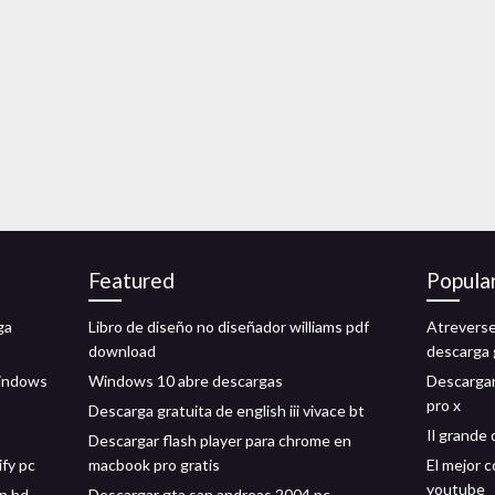
Featured
Popula
ga
Libro de diseño no diseñador williams pdf
Atreverse
download
descarga 
windows
Windows 10 abre descargas
Descargar 
pro x
Descarga gratuita de english iii vivace bt
Il grande 
Descargar flash player para chrome en
fy pc
macbook pro gratis
El mejor 
youtube
n hd
Descargar gta san andreas 2004 pc