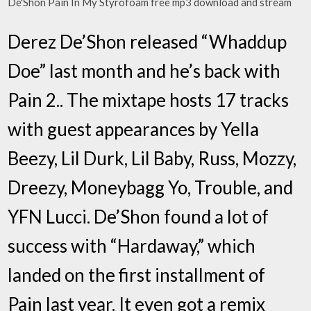
De'Shon Pain In My Styrofoam free mp3 download and stream
Derez De’Shon released “Whaddup
Doe” last month and he’s back with
Pain 2.. The mixtape hosts 17 tracks
with guest appearances by Yella
Beezy, Lil Durk, Lil Baby, Russ, Mozzy,
Dreezy, Moneybagg Yo, Trouble, and
YFN Lucci. De’Shon found a lot of
success with “Hardaway,” which
landed on the first installment of
Pain last year. It even got a remix