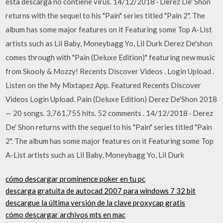
esta descarga no contiene virus. 14/12/2018 · Derez De' Shon
returns with the sequel to his "Pain" series titled "Pain 2". The
album has some major features on it Featuring some Top A-List
artists such as Lil Baby, Moneybagg Yo, Lil Durk Derez De'shon
comes through with "Pain (Deluxe Edition)" featuring new music
from Skooly & Mozzy! Recents Discover Videos . Login Upload .
Listen on the My Mixtapez App. Featured Recents Discover
Videos Login Upload. Pain (Deluxe Edition) Derez De'Shon 2018
— 20 songs. 3,761,755 hits. 52 comments . 14/12/2018 · Derez
De' Shon returns with the sequel to his "Pain" series titled "Pain
2". The album has some major features on it Featuring some Top
A-List artists such as Lil Baby, Moneybagg Yo, Lil Durk
cómo descargar prominence poker en tu pc
descarga gratuita de autocad 2007 para windows 7 32 bit
descargue la última versión de la clave proxycap gratis
cómo descargar archivos mts en mac