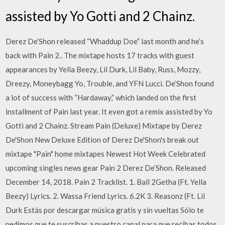
assisted by Yo Gotti and 2 Chainz.
Derez De’Shon released “Whaddup Doe” last month and he’s
back with Pain 2.. The mixtape hosts 17 tracks with guest
appearances by Yella Beezy, Lil Durk, Lil Baby, Russ, Mozzy,
Dreezy, Moneybagg Yo, Trouble, and YFN Lucci. De’Shon found
a lot of success with “Hardaway,” which landed on the first
installment of Pain last year. It even got a remix assisted by Yo
Gotti and 2 Chainz. Stream Pain (Deluxe) Mixtape by Derez
De'Shon New Deluxe Edition of Derez De'Shon's break out
mixtape "Pain" home mixtapes Newest Hot Week Celebrated
upcoming singles news gear Pain 2 Derez De’Shon. Released
December 14, 2018. Pain 2 Tracklist. 1. Ball 2Getha (Ft. Yella
Beezy) Lyrics. 2. Wassa Friend Lyrics. 6.2K 3. Reasonz (Ft. Lil
Durk Estás por descargar música gratis y sin vueltas Sólo te
pedimos que te suscribas a nuestro canal para que recibas todos