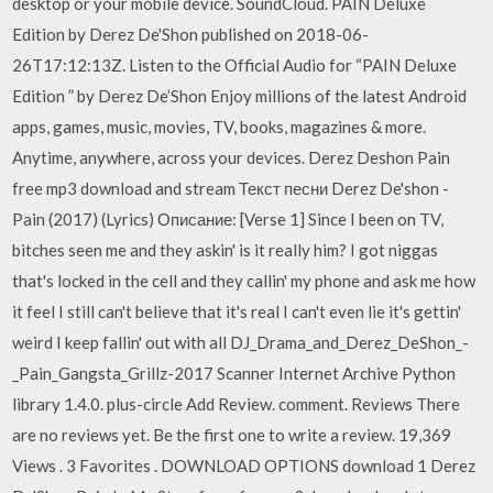
desktop or your mobile device. SoundCloud. PAIN Deluxe
Edition by Derez De'Shon published on 2018-06-
26T17:12:13Z. Listen to the Official Audio for “PAIN Deluxe
Edition ” by Derez De’Shon Enjoy millions of the latest Android
apps, games, music, movies, TV, books, magazines & more.
Anytime, anywhere, across your devices. Derez Deshon Pain
free mp3 download and stream Текст песни Derez De'shon -
Pain (2017) (Lyrics) Описание: [Verse 1] Since I been on TV,
bitches seen me and they askin' is it really him? I got niggas
that's locked in the cell and they callin' my phone and ask me how
it feel I still can't believe that it's real I can't even lie it's gettin'
weird I keep fallin' out with all DJ_Drama_and_Derez_DeShon_-
_Pain_Gangsta_Grillz-2017 Scanner Internet Archive Python
library 1.4.0. plus-circle Add Review. comment. Reviews There
are no reviews yet. Be the first one to write a review. 19,369
Views . 3 Favorites . DOWNLOAD OPTIONS download 1 Derez