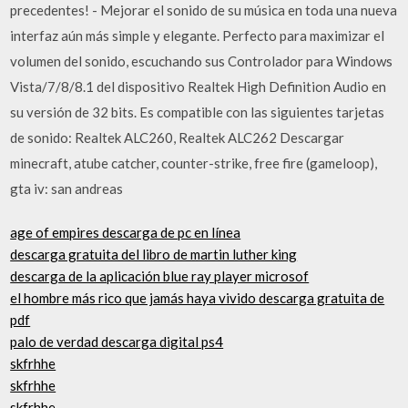
precedentes! - Mejorar el sonido de su música en toda una nueva
interfaz aún más simple y elegante. Perfecto para maximizar el
volumen del sonido, escuchando sus Controlador para Windows
Vista/7/8/8.1 del dispositivo Realtek High Definition Audio en
su versión de 32 bits. Es compatible con las siguientes tarjetas
de sonido: Realtek ALC260, Realtek ALC262 Descargar
minecraft, atube catcher, counter-strike, free fire (gameloop),
gta iv: san andreas
age of empires descarga de pc en línea
descarga gratuita del libro de martin luther king
descarga de la aplicación blue ray player microsof
el hombre más rico que jamás haya vivido descarga gratuita de
pdf
palo de verdad descarga digital ps4
skfrhhe
skfrhhe
skfrhhe