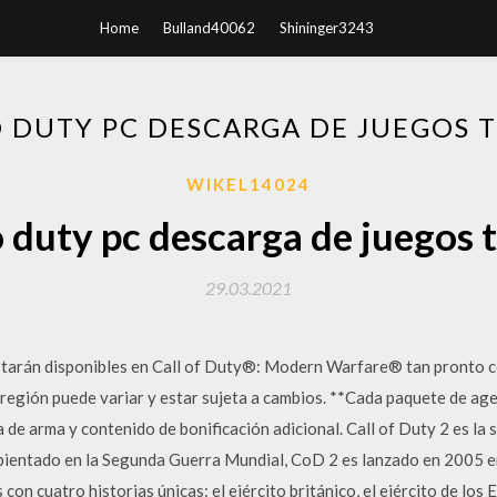
Home
Bulland40062
Shininger3243
O DUTY PC DESCARGA DE JUEGOS 
WIKEL14024
o duty pc descarga de juegos 
29.03.2021
tarán disponibles en Call of Duty®: Modern Warfare® tan pronto co
 región puede variar y estar sujeta a cambios. **Cada paquete de ag
 de arma y contenido de bonificación adicional. Call of Duty 2 es la 
bientado en la Segunda Guerra Mundial, CoD 2 es lanzado en 2005 
con cuatro historias únicas: el ejército británico, el ejército de los 