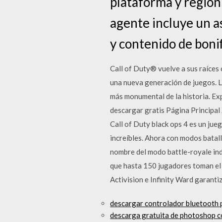
plataforma y región
agente incluye un a
y contenido de bonif
Call of Duty® vuelve a sus raíces
una nueva generación de juegos. La
más monumental de la historia. Ex
descargar gratis Página Principal
Call of Duty black ops 4 es un ju
increíbles. Ahora con modos batal
nombre del modo battle-royale in
que hasta 150 jugadores toman el 
Activision e Infinity Ward garan
descargar controlador bluetooth 
descarga gratuita de photoshop 