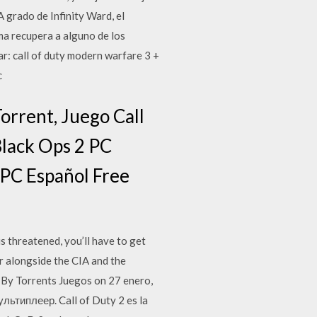
 grado de Infinity Ward, el
a recupera a alguno de los
ar: call of duty modern warfare 3 +
c
orrent, Juego Call
 Black Ops 2 PC
2 PC Español Free
 threatened, you’ll have to get
er alongside the CIA and the
 By Torrents Juegos on 27 enero,
ьтиплеер. Call of Duty 2 es la