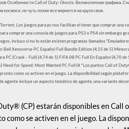
ров Особенности Call of Duty: Ghosts. Великолепная графика. С
 космосе, но чуть позже все вернется на круги своя.
orrent. Los juegos para pc nos facilitan el tener que comprar una c
 para comprar una consola de juegos para PS3 o PS4 sin embargo gra
uegos, incluso si no lo están existen programas llamados "Emulador
 Ball Xenoverse PC Español Full Bundle Edition (4,55 de 5) Minecra
a PC (Crack – Full) (4,74 de 5) FIFA 08 PC Full En Español (4,70 de
5) Need for Speed: Most Wanted PC Full (4 *Los puntos Call of Duty®
nto como se activen en el juego. La disponibilidad según plataform
de agente incluye un aspecto temático de agente, una variante deco
 Duty® (CP) estarán disponibles en Call
 como se activen en el juego. La dispon