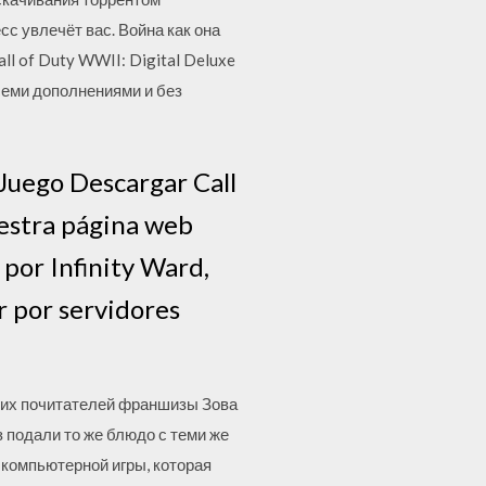
сс увлечёт вас. Война как она
ll of Duty WWII: Digital Deluxe
всеми дополнениями и без
 Juego Descargar Call
uestra página web
por Infinity Ward,
r por servidores
огих почитателей франшизы Зова
з подали то же блюдо с теми же
й компьютерной игры, которая