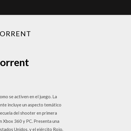
TORRENT
torrent
mo se activen en el juego. La
ente incluye un aspecto temático
secuela del shooter en primera
en Xbox 360 y PC. Presenta una
Estados Unidos, y el ejército Rojo.