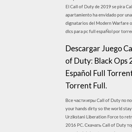
El Call of Duty de 2019 se pira Ca
apartamiento ha envidado por una
dignatarios del Modern Warfare ori
dlcs para pc full espaÑol por tor
Descargar Juego Cal
of Duty: Black Ops 2
Español Full Torren
Torrent Full.
Все части игры Call of Duty по по
your hands dirty so the world stay
Urzikstani Liberation Force to re
2016 PC. Скачать Call of Duty то