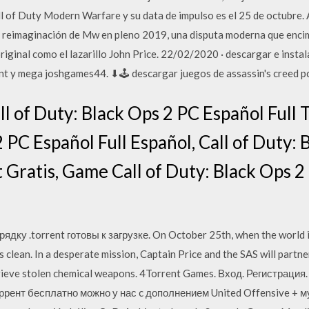
ll of Duty Modern Warfare y su data de impulso es el 25 de octubre. A
 reimaginación de Mw en pleno 2019, una disputa moderna que encim
ginal como el lazarillo John Price. 22/02/2020 · descargar e instal
rent y mega joshgames44. ⬇🕹 descargar juegos de assassin's creed p
l of Duty: Black Ops 2 PC Español Full T
 PC Español Full Español, Call of Duty:
t Gratis, Game Call of Duty: Black Ops 
рядку .torrent готовы к загрузке. On October 25th, when the world is
s clean. In a desperate mission, Captain Price and the SAS will partn
trieve stolen chemical weapons. 4Torrent Games. Вход. Регистрация.
ррент бесплатно можно у нас c дополнением United Offensive + мул