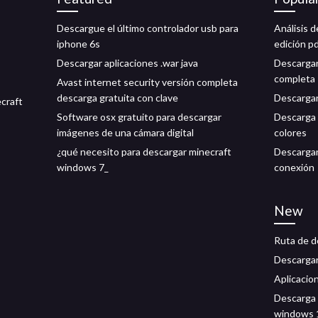
Descargue el último controlador usb para
Análisis d
iphone 6s
edición p
Descargar aplicaciones .war java
Descargar 
completa
Avast internet security versión completa
descarga gratuita con clave
Descargar
ecraft
Software osx gratuito para descargar
Descarga 
imágenes de una cámara digital
colores
¿qué necesito para descargar minecraft
Descargan
windows 7_
conexión
New
Ruta de d
Descargar
Aplicacio
Descarga 
windows 