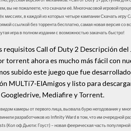
м, вы не пожалеете, что скачали её. Многочасовой игровой проце
х миссиях, в каждой из которых четыре кампании Скачать игру Ca
 прямой ссылкой без торрента бесплатно, самая новая версия со 
нутая игра в полном издании с возможностью закачать быстро!
s requisitos Call of Duty 2 Descripción del
por torrent ahora es mucho más fácil con n
os subido este juego que fue desarrollado 
sión MULTi7-ElAmigos y listo para descarga
Googledrive, Mediafire y Torrent.
 с видом камеры от первого лица, вызвала бурю негодования у мн
нили разработчиков из Infinity Ward в том, что им очередной ра
osts (Кол оф Дьюти: Гоуст) – новая феерическая часть популярно