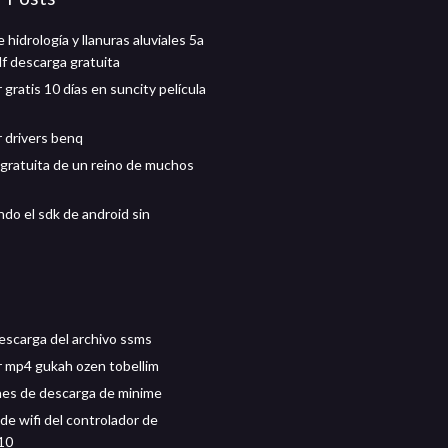
e hidrología y llanuras aluviales 5a
df descarga gratuita
gratis 10 días en suncity película
 drivers benq
gratuita de un reino de muchos
do el sdk de android sin
escarga del archivo ssms
 mp4 gukah ozen tobellim
nes de descarga de minime
de wifi del controlador de
10