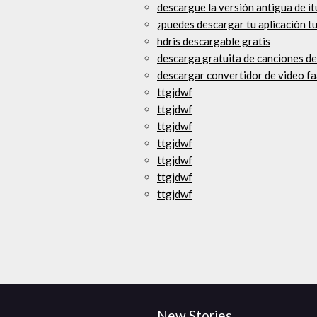
descargue la versión antigua de it
¿puedes descargar tu aplicación t
hdris descargable gratis
descarga gratuita de canciones d
descargar convertidor de video f
ttgjdwf
ttgjdwf
ttgjdwf
ttgjdwf
ttgjdwf
ttgjdwf
ttgjdwf
New Stories