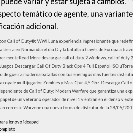
 puede variar y estar sujeta a cambios. 
specto temático de agente, una variant
icación adicional.
 con Call of Duty®: WWII, una experiencia impresionante que redef
 tierra en Normandía el día D y la batalla a través de Europa a travé
perimenteRead More descargar call of duty 2 windows, call of duty 2
 Juegos Descargar Call Of Duty Black Ops 4 Full Español ISO uTorre
ego de guerra moderna batallas con tus enemigos mas fuertes disfruta
la royale multijugador Zombies y Mas. Cpu: 4,5 Ghz. Descarga Call 
dependiente de Call of Duty: Modern Warfare que garantiza una expe
papel de un veterano operador de nivel 1 y entran en el denso y ext
tizan con este Warzone una nueva forma de disfrutar de la 28/05/2
para lenovo ideapad
completo