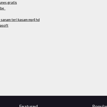
unes gratis
ube_
e sanam teri kasam mp4 hd
aasoft
Featured
Popula