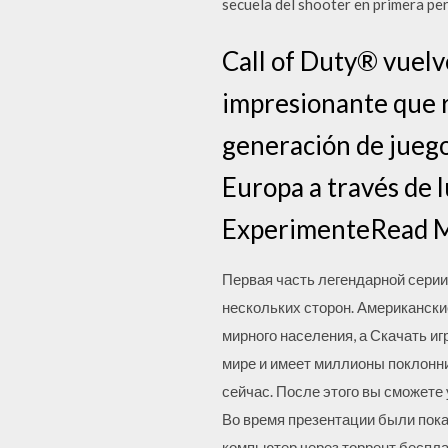
secuela del shooter en primera pe
Call of Duty® vuelv
impresionante que 
generación de juegos
Europa a través de 
ExperimenteRead 
Первая часть легендарной серии
нескольких сторон. Американски
мирного населения, а Скачать иг
мире и имеет миллионы поклонник
сейчас. После этого вы сможете
Во время презентации были показ
компьютер через торрент бесплат