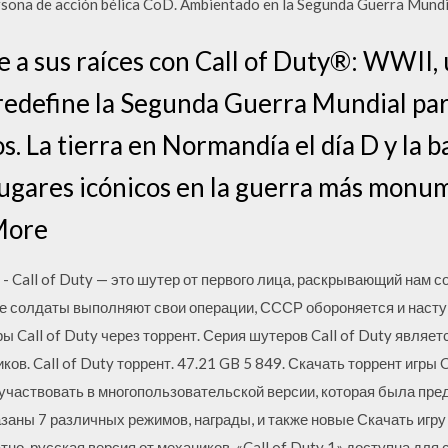
rsona de acción bélica CoD. Ambientado en la Segunda Guerra Mundi
e a sus raíces con Call of Duty®: WWII,
redefine la Segunda Guerra Mundial pa
. La tierra en Normandía el día D y la ba
lugares icónicos en la guerra más monume
More
 - Call of Duty — это шутер от первого лица, раскрывающий нам
е солдаты выполняют свои операции, СССР обороняется и наступ
ры Call of Duty через торрент. Серия шутеров Call of Duty являе
ов. Call of Duty торрент. 47.21 GB 5 849. Скачать торрент игры C
 участвовать в многопользовательской версии, которая была пре
аны 7 различных режимов, награды, и также новые Скачать игру C
но, русская версия от механиков. «Call of Duty 1» доступна для