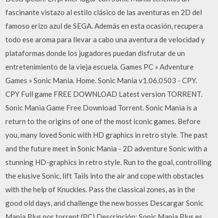
fascinante vistazo al estilo clásico de las aventuras en 2D del
famoso erizo azul de SEGA. Además en esta ocasión, recupera
todo ese aroma para llevar a cabo una aventura de velocidad y
plataformas donde los jugadores puedan disfrutar de un
entretenimiento de la vieja escuela. Games PC » Adventure
Games » Sonic Mania. Home. Sonic Mania v1.06.0503 - CPY.
CPY Full game FREE DOWNLOAD Latest version TORRENT.
Sonic Mania Game Free Download Torrent. Sonic Mania is a
return to the origins of one of the most iconic games. Before
you, many loved Sonic with HD graphics in retro style. The past
and the future meet in Sonic Mania - 2D adventure Sonic with a
stunning HD-graphics in retro style. Run to the goal, controlling
the elusive Sonic, lift Tails into the air and cope with obstacles
with the help of Knuckles. Pass the classical zones, as in the
good old days, and challenge the new bosses Descargar Sonic
Mania Plus por torrent (PC) Descripción: Sonic Mania Plus es