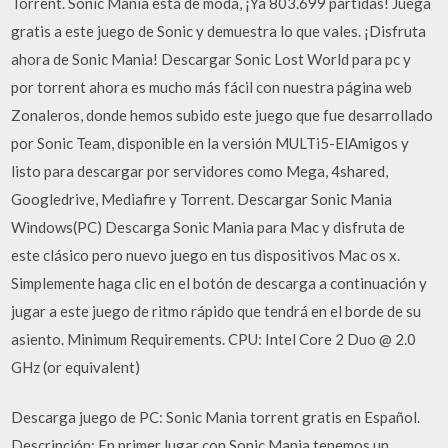
Torrent. Sonic Mania está de moda, ¡Ya 803.699 partidas! Juega
gratis a este juego de Sonic y demuestra lo que vales. ¡Disfruta
ahora de Sonic Mania! Descargar Sonic Lost World para pc y
por torrent ahora es mucho más fácil con nuestra página web
Zonaleros, donde hemos subido este juego que fue desarrollado
por Sonic Team, disponible en la versión MULTi5-ElAmigos y
listo para descargar por servidores como Mega, 4shared,
Googledrive, Mediafire y Torrent. Descargar Sonic Mania
Windows(PC) Descarga Sonic Mania para Mac y disfruta de
este clásico pero nuevo juego en tus dispositivos Mac os x.
Simplemente haga clic en el botón de descarga a continuación y
jugar a este juego de ritmo rápido que tendrá en el borde de su
asiento. Minimum Requirements. CPU: Intel Core 2 Duo @ 2.0
GHz (or equivalent)
Descarga juego de PC: Sonic Mania torrent gratis en Español.
Descripción: En primer lugar con Sonic Mania tenemos un