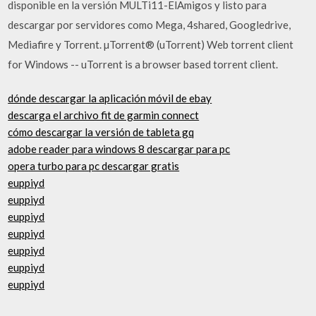
disponible en la versión MULTi11-ElAmigos y listo para
descargar por servidores como Mega, 4shared, Googledrive,
Mediafire y Torrent. µTorrent® (uTorrent) Web torrent client
for Windows -- uTorrent is a browser based torrent client.
dónde descargar la aplicación móvil de ebay
descarga el archivo fit de garmin connect
cómo descargar la versión de tableta gq
adobe reader para windows 8 descargar para pc
opera turbo para pc descargar gratis
euppiyd
euppiyd
euppiyd
euppiyd
euppiyd
euppiyd
euppiyd