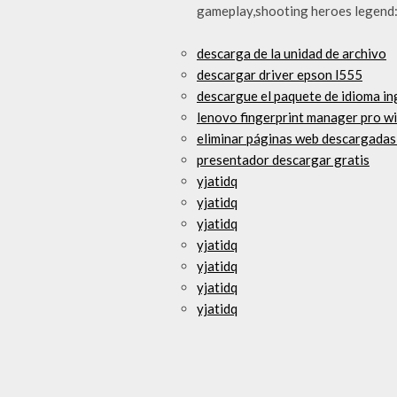
gameplay,shooting heroes legend:
descarga de la unidad de archivo
descargar driver epson l555
descargue el paquete de idioma i
lenovo fingerprint manager pro w
eliminar páginas web descargadas
presentador descargar gratis
yjatidq
yjatidq
yjatidq
yjatidq
yjatidq
yjatidq
yjatidq