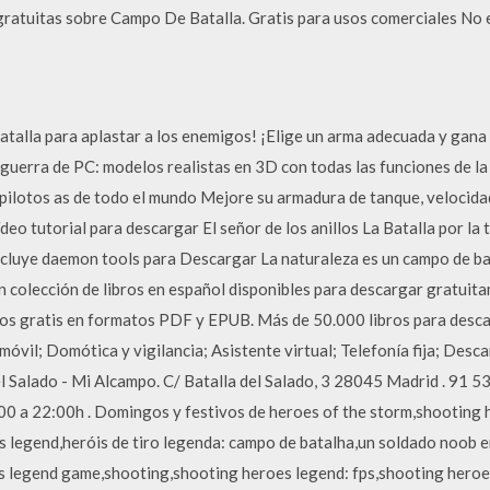
ratuitas sobre Campo De Batalla. Gratis para usos comerciales No 
atalla para aplastar a los enemigos! ¡Elige un arma adecuada y gana 
guerra de PC: modelos realistas en 3D con todas las funciones de la
a pilotos as de todo el mundo Mejore su armadura de tanque, velocid
eo tutorial para descargar El señor de los anillos La Batalla por la
ncluye daemon tools para Descargar La naturaleza es un campo de bat
n colección de libros en español disponibles para descargar gratui
os gratis en formatos PDF y EPUB. Más de 50.000 libros para descarg
móvil; Domótica y vigilancia; Asistente virtual; Telefonía fija; Des
del Salado - Mi Alcampo. C/ Batalla del Salado, 3 28045 Madrid . 91
:00 a 22:00h . Domingos y festivos de heroes of the storm,shooting
 legend,heróis de tiro legenda: campo de batalha,un soldado noob e
s legend game,shooting,shooting heroes legend: fps,shooting heroe