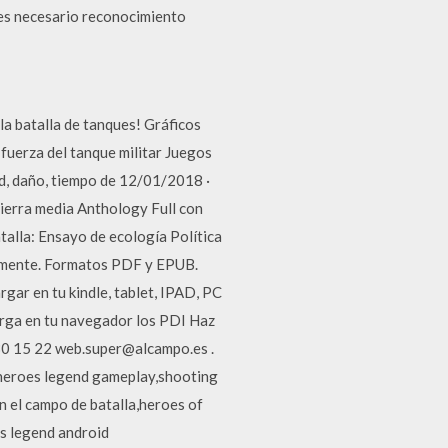
es necesario reconocimiento
la batalla de tanques! Gráficos
 fuerza del tanque militar Juegos
ad, daño, tiempo de 12/01/2018 ·
 tierra media Anthology Full con
alla: Ensayo de ecología Política
tamente. Formatos PDF y EPUB.
ar en tu kindle, tablet, IPAD, PC
carga en tu navegador los PDI Haz
 530 15 22 web.super@alcampo.es .
 heroes legend gameplay,shooting
n el campo de batalla,heroes of
s legend android