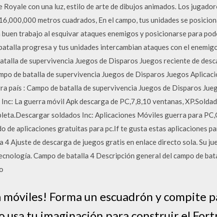
 Royale con una luz, estilo de arte de dibujos animados. Los jugador
 16,000,000 metros cuadrados, En el campo, tus unidades se posicio
 buen trabajo al esquivar ataques enemigos y posicionarse para pod
batalla progresa y tus unidades intercambian ataques con el enemigo,
 batalla de supervivencia Juegos de Disparos Juegos reciente de de
mpo de batalla de supervivencia Juegos de Disparos Juegos Aplicaci
 país : Campo de batalla de supervivencia Juegos de Disparos Jueg
Inc: La guerra móvil Apk descarga de PC,7,8,10 ventanas, XP.Soldado
leta.Descargar soldados Inc: Aplicaciones Móviles guerra para PC,
 de aplicaciones gratuitas para pc.If te gusta estas aplicaciones pa
 4 Ajuste de descarga de juegos gratis en enlace directo sola. Su j
 tecnología. Campo de batalla 4 Descripción general del campo de bata
jo
a móviles! Forma un escuadrón y compite pa
 o usa tu imaginación para construir el For