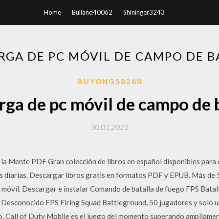
Home
Bulland40062
Shininger3243
RGA DE PC MÓVIL DE CAMPO DE B
AUYONG58268
ga de pc móvil de campo de 
30.01.2021
la Mente PDF Gran colección de libros en español disponibles para
iarias. Descargar libros gratis en formatos PDF y EPUB. Más de 5
no móvil. Descargar e instalar Comando de batalla de fuego FPS Bata
. Desconocido FPS Firing Squad Battleground, 50 jugadores y solo 
o, Call of Duty Mobile es el juego del momento superando ampliame