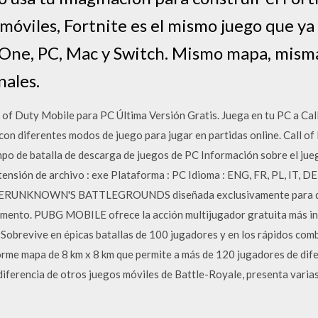
móviles, Fortnite es el mismo juego que ya
One, PC, Mac y Switch. Mismo mapa, misma
nales.
 of Duty Mobile para PC Última Versión Gratis. Juega en tu PC a Call
con diferentes modos de juego para jugar en partidas online. Call of
mpo de batalla de descarga de juegos de PC Información sobre el ju
xtensión de archivo : exe Plataforma : PC Idioma : ENG, FR, PL, IT, DE
LAYERUNKNOWN'S BATTLEGROUNDS diseñada exclusivamente para disp
momento. PUBG MOBILE ofrece la acción multijugador gratuita más in
. Sobrevive en épicas batallas de 100 jugadores y en los rápidos com
me mapa de 8 km x 8 km que permite a más de 120 jugadores de dife
diferencia de otros juegos móviles de Battle-Royale, presenta varias