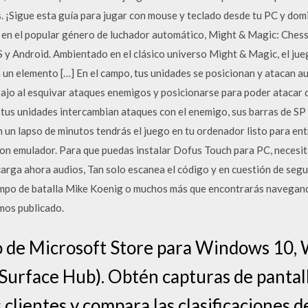
s. ¡Sigue esta guía para jugar con mouse y teclado desde tu PC y dom
 en el popular género de luchador automático, Might & Magic: Chess
 y Android. Ambientado en el clásico universo Might & Magic, el jue
n un elemento […] En el campo, tus unidades se posicionan y atacan 
ajo al esquivar ataques enemigos y posicionarse para poder atacar 
 tus unidades intercambian ataques con el enemigo, sus barras de SP 
n un lapso de minutos tendrás el juego en tu ordenador listo para entr
n emulador. Para que puedas instalar Dofus Touch para PC, necesi
arga ahora audios, Tan solo escanea el código y en cuestión de segu
mpo de batalla Mike Koenig o muchos más que encontrarás navegand
os publicado.
o de Microsoft Store para Windows 10, 
rface Hub). Obtén capturas de pantalla
s clientes y compara las clasificacione