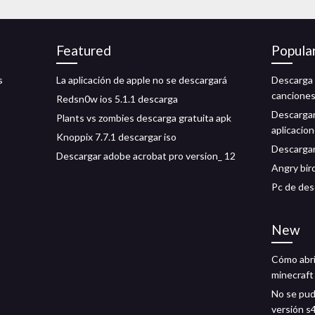
Featured
Popula
s
La aplicación de apple no se descargará
Descarga 
canciones
Redsn0w ios 5.1.1 descarga
Descargar
Plants vs zombies descarga gratuita apk
aplicacio
Knoppix 7.7.1 descargar iso
Descargar 
Descargar adobe acrobat pro version_ 12
Angry bir
Pc de des
New
Cómo abri
minecraft
No se pud
versión s