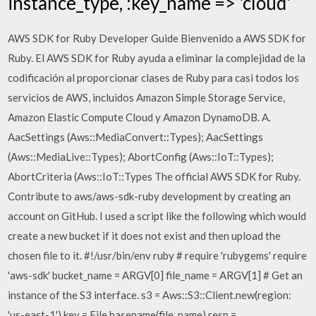
instance_type, :key_name => 'cloud'
AWS SDK for Ruby Developer Guide Bienvenido a AWS SDK for
Ruby. El AWS SDK for Ruby ayuda a eliminar la complejidad de la
codificación al proporcionar clases de Ruby para casi todos los
servicios de AWS, incluidos Amazon Simple Storage Service,
Amazon Elastic Compute Cloud y Amazon DynamoDB. A.
AacSettings (Aws::MediaConvert::Types); AacSettings
(Aws::MediaLive::Types); AbortConfig (Aws::IoT::Types);
AbortCriteria (Aws::IoT::Types The official AWS SDK for Ruby.
Contribute to aws/aws-sdk-ruby development by creating an
account on GitHub. I used a script like the following which would
create a new bucket if it does not exist and then upload the
chosen file to it. #!/usr/bin/env ruby # require 'rubygems' require
'aws-sdk' bucket_name = ARGV[0] file_name = ARGV[1] # Get an
instance of the S3 interface. s3 = Aws::S3::Client.new(region:
'us-east-1') key = File.basename(file_name) resp =