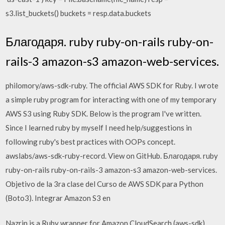
s3.list_buckets() buckets = resp.data.buckets
Благодаря. ruby ruby-on-rails ruby-on-
rails-3 amazon-s3 amazon-web-services.
philomory/aws-sdk-ruby. The official AWS SDK for Ruby. I wrote
a simple ruby program for interacting with one of my temporary
AWS S3 using Ruby SDK. Below is the program I've written.
Since I learned ruby by myself I need help/suggestions in
following ruby's best practices with OOPs concept.
awslabs/aws-sdk-ruby-record. View on GitHub. Благодаря. ruby
ruby-on-rails ruby-on-rails-3 amazon-s3 amazon-web-services.
Objetivo de la 3ra clase del Curso de AWS SDK para Python
(Boto3). Integrar Amazon S3 en
Nazrin is a Ruby wrapper for Amazon CloudSearch (aws-sdk),