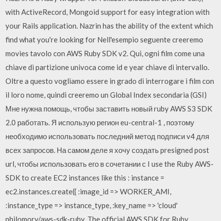
with ActiveRecord, Mongoid support for easy integration with
your Rails application. Nazrin has the ability of the extent which
find what you're looking for Nell'esempio seguente creeremo
movies tavolo con AWS Ruby SDK v2. Qui, ogni film come una
chiave di partizione univoca come id e year chiave di intervallo.
Oltre a questo vogliamo essere in grado di interrogare i film con
il loro nome, quindi creeremo un Global Index secondaria (GSI)
Мне нужна помощь, чтобы заставить новый ruby AWS S3 SDK
2.0 работать. Я использую регион eu-central-1 , поэтому
необходимо использовать последний метод подписи v4 для
всех запросов. На самом деле я хочу создать presigned post
url, чтобы использовать его в сочетании с I use the Ruby AWS-
SDK to create EC2 instances like this : instance =
ec2.instances.create({ :image_id => WORKER_AMI,
:instance_type => instance_type, :key_name => 'cloud'
philomory/aws-sdk-ruby. The official AWS SDK for Ruby.