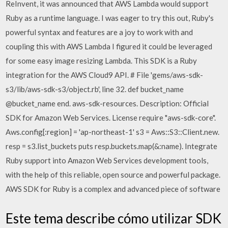
ReInvent, it was announced that AWS Lambda would support
Ruby as a runtime language. I was eager to try this out, Ruby's
powerful syntax and features are a joy to work with and
coupling this with AWS Lambda I figured it could be leveraged
for some easy image resizing Lambda. This SDK is a Ruby
integration for the AWS Cloud9 API. # File 'gems/aws-sdk-
s3/lib/aws-sdk-s3/object.rb', line 32. def bucket_name
@bucket_name end. aws-sdk-resources. Description: Official
SDK for Amazon Web Services. License require "aws-sdk-core".
Aws.config[:region] = 'ap-northeast-1' s3 = Aws::S3::Client.new.
resp = s3.list_buckets puts resp.buckets.map(&:name). Integrate
Ruby support into Amazon Web Services development tools,
with the help of this reliable, open source and powerful package.
AWS SDK for Ruby is a complex and advanced piece of software
Este tema describe cómo utilizar SDK