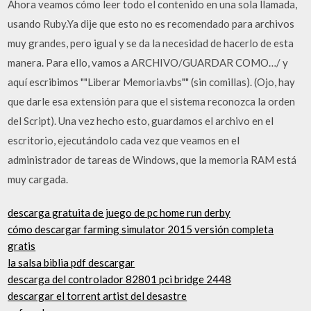
Ahora veamos cómo leer todo el contenido en una sola llamada,
usando Ruby.Ya dije que esto no es recomendado para archivos
muy grandes, pero igual y se da la necesidad de hacerlo de esta
manera. Para ello, vamos a ARCHIVO/GUARDAR COMO…/ y
aquí escribimos ""Liberar Memoria.vbs"" (sin comillas). (Ojo, hay
que darle esa extensión para que el sistema reconozca la orden
del Script). Una vez hecho esto, guardamos el archivo en el
escritorio, ejecutándolo cada vez que veamos en el
administrador de tareas de Windows, que la memoria RAM está
muy cargada.
descarga gratuita de juego de pc home run derby
cómo descargar farming simulator 2015 versión completa
gratis
la salsa biblia pdf descargar
descarga del controlador 82801 pci bridge 2448
descargar el torrent artist del desastre