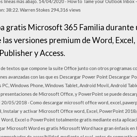
mos líneas más abajo. 14/04/2020 · How to Tame your Outlook Inbox –
on: 38:22. Warren Stokes 294,316 views
 gratis Microsoft 365 Familia durante 
 las versiones premium de Word, Excel,
ublisher y Access.
de textos que compone la suite Office junto con otros programas 
iones avanzadas con las que es Descargar Power Point Descargar Po
 PC, Windows Phone, Windows Tablet, Android Movil, Android Tablet
e presentaciones de Microsoft Office, y PowerPoint se puede descar
20/05/2018 · Como descargar microsoft office word, excel, pawerpoi
, Instalar y activar Microsoft Office word, Excel, PowerPoint 2018
r Word, Excel o PowerPoint totalmente gratis mediante esta aplicació
ar Microsoft Word es gratis Microsoft Word hace gran énfasis en la 
 comprobador de accesibilidad, mediante el cual, antes de compartir u