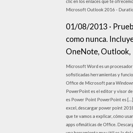
clic en los enlaces que te ofrece
Microsoft Outlook 2016 - Durati
01/08/2013 · Prueba
como nunca. Incluye
OneNote, Outlook, P
Microsoft Word es un procesador 
sofisticadas herramientas y func
Office de Microsoft para Windows
PowerPoint es el editor y visor d
es Power Point PowerPoint es […] 
excel, descargar power point 2018
que te vamos a explicar, cómo usa
apps ofimáticas de Office. Descarg
una herramienta muy útil es la del