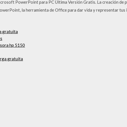
crosoft PowerPoint para PC Última Versión Gratis. La creación de 
werPoint, la herramienta de Office para dar vida y representar tus 
a gratuita
us
esora hp 5150
arga gratuita