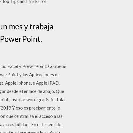
 Top Tips and Tricks for
un mes y trabaja
 PowerPoint,
como Excel y PowerPoint. Contiene
werPoint y las Aplicaciones de
, Apple Iphone, e Apple IPAD.
gar desde el enlace de abajo. Que
nt, instalar word gratis, instalar
/2019 Y eso es precisamente lo
n que centraliza el acceso a las
accesibilidad . En este sentido,
n texto, el programa lo revisa y