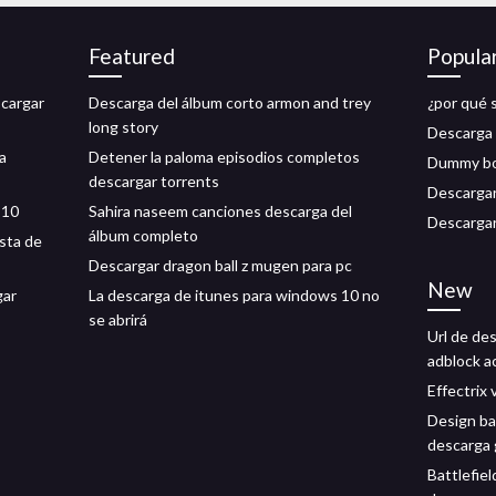
Featured
Popula
scargar
Descarga del álbum corto armon and trey
¿por qué 
long story
Descarga 
a
Detener la paloma episodios completos
Dummy boy
descargar torrents
Descargar
 10
Sahira naseem canciones descarga del
Descargar
álbum completo
ista de
Descargar dragon ball z mugen para pc
New
gar
La descarga de itunes para windows 10 no
se abrirá
Url de de
adblock a
Effectrix
Design ba
descarga 
Battlefiel