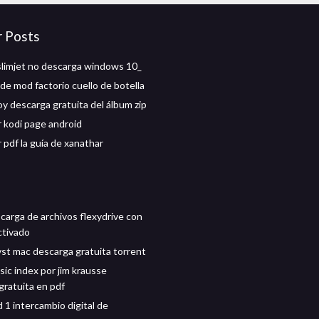
r Posts
slimjet no descarga windows 10_
de mod factorio cuello de botella
 descarga gratuita del álbum zip
 kodi page android
 pdf la guía de xanathar
scarga de archivos flexydrive con
ctivado
 vst mac descarga gratuita torrent
sic index por jim krausse
gratuita en pdf
d 1 intercambio digital de